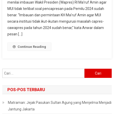
menilai imbauan Wakil Presiden (Wapres) RI Ma’ruf Amin agar
Terkait
MUI tidak terlibat soal pencapresan pada Pemilu 2024 sudah
Imbauan
Wapres
benar. “Imbauan dan permintaan KH Ma’ruf Amin agar MUI
Soal
secara institusi tidak ikut-ikutan mengurusi masalah capres-
Pilpres
cawapres pada tahun 2024 sudah benar,” kata Anwar dalam
2024
pesan […]
Continue Reading
Cari
untuk:
POS-POS TERBARU
Matraman: Jejak Pasukan Sultan Agung yang Menjelma Menjadi
Jantung Jakarta