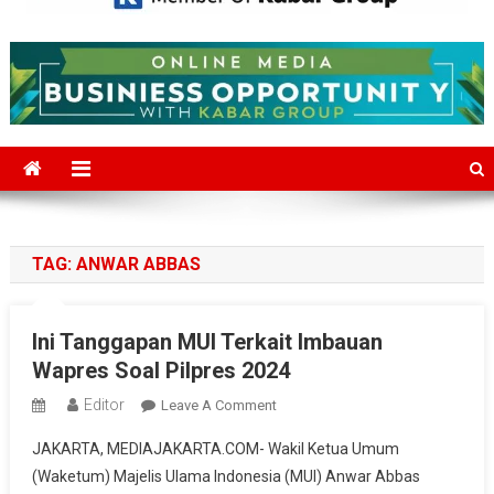
Mediajakarta.com
Situs Berita Jakarta Terkini
TAG:
ANWAR ABBAS
Ini Tanggapan MUI Terkait Imbauan
Wapres Soal Pilpres 2024
Editor
On
Leave A Comment
Ini
JAKARTA, MEDIAJAKARTA.COM- Wakil Ketua Umum
Tanggapan
(Waketum) Majelis Ulama Indonesia (MUI) Anwar Abbas
MUI