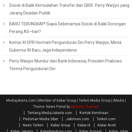
Sosok di Balik Kemudahan Transfer dan QRIS: Perry Warjiyo yang
Jarang Disadari Publik
BARU TERUNGKAP! Siapa Sebenarnya Sosok di Balik Dorongan
Perang AS–Iran?
Komisi XI DPR Hormati Pengunduran Diri Perry Warjiyo, Minta
Gubernur BI Baru Jaga Independensi
Perry Warjiyo Mundur dari Bank Indonesia, Presiden Prabowo
Terima Pengunduran Diri
Mediajakarta.com | Member of Kabar Group | Terkini Media Group | iMedia
|
Theme: News Portal by
Mystery Themes
.
Tentang MediaJakarta.com
Kontak Kemitraan
Pedoman Media Siber
Jaktimes.com
Terkini.com
News Terkini
Kabar Group
Kabar.id
Kabar Aceh
Kabar Jakarta
Kabarbandung.com
Kabar Sumsel
Kabar Jabar