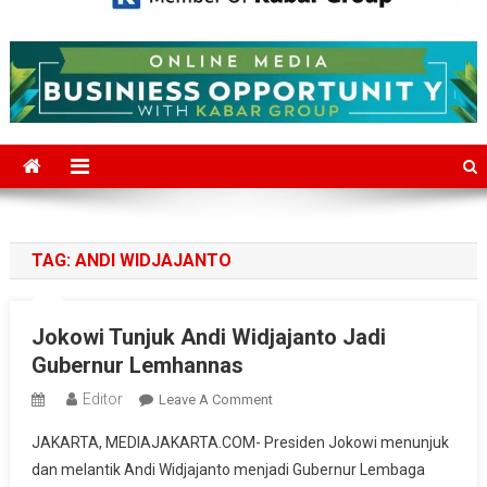
Mediajakarta.com
Situs Berita Jakarta Terkini
TAG:
ANDI WIDJAJANTO
Jokowi Tunjuk Andi Widjajanto Jadi
Gubernur Lemhannas
Editor
On
Leave A Comment
Jokowi
JAKARTA, MEDIAJAKARTA.COM- Presiden Jokowi menunjuk
Tunjuk
dan melantik Andi Widjajanto menjadi Gubernur Lembaga
Andi