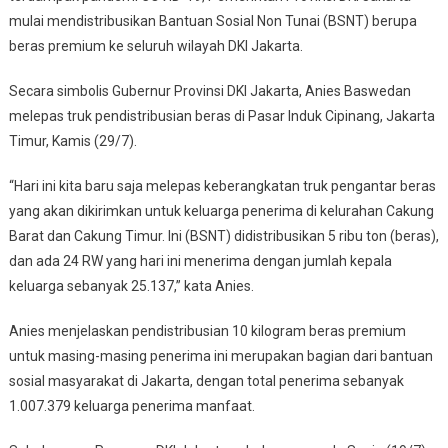
mulai mendistribusikan Bantuan Sosial Non Tunai (BSNT) berupa
Mulai
beras premium ke seluruh wilayah DKI Jakarta.
Distribusikan
Bansos
Secara simbolis Gubernur Provinsi DKI Jakarta, Anies Baswedan
Beras
Premium
melepas truk pendistribusian beras di Pasar Induk Cipinang, Jakarta
Untuk
Timur, Kamis (29/7).
Warga
Jakarta
“Hari ini kita baru saja melepas keberangkatan truk pengantar beras
yang akan dikirimkan untuk keluarga penerima di kelurahan Cakung
Barat dan Cakung Timur. Ini (BSNT) didistribusikan 5 ribu ton (beras),
dan ada 24 RW yang hari ini menerima dengan jumlah kepala
keluarga sebanyak 25.137,” kata Anies.
Anies menjelaskan pendistribusian 10 kilogram beras premium
untuk masing-masing penerima ini merupakan bagian dari bantuan
sosial masyarakat di Jakarta, dengan total penerima sebanyak
1.007.379 keluarga penerima manfaat.