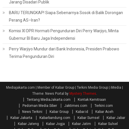
Jarang Disadari Publik
BARU TERUNGKAP! Siapa Sebenarnya Sosok di Balik Dorongan
Perang AS–Iran?
Komisi XI DPR Hormati Pengunduran Diri Perry Warjiyo, Minta
Gubernur BI Baru Jaga Independensi
Perry Warjiyo Mundur dari Bank Indonesia, Presiden Prabowo
Terima Pengunduran Diri
Mediajakarta.com | Member of Kabar Group | Terkini Media Group | iMedia
|
Theme: News Portal by
Mystery Themes
.
Tentang MediaJakarta.com
Kontak Kemitraan
Pedoman Media Siber
Jaktimes.com
Terkini.com
News Terkini
Kabar Group
Kabar.id
Kabar Aceh
Kabar Jakarta
Kabarbandung.com
Kabar Sumsel
Kabar Jabar
Kabar Jateng
Kabar Jogja
Kabar Jatim
Kabar Sulsel