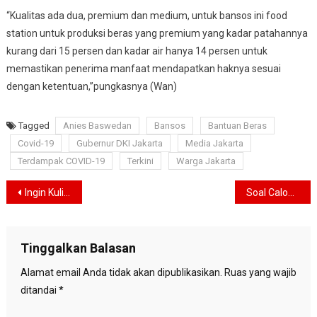
“Kualitas ada dua, premium dan medium, untuk bansos ini food
station untuk produksi beras yang premium yang kadar patahannya
kurang dari 15 persen dan kadar air hanya 14 persen untuk
memastikan penerima manfaat mendapatkan haknya sesuai
dengan ketentuan,”pungkasnya (Wan)
Tagged
Anies Baswedan
Bansos
Bantuan Beras
Covid-19
Gubernur DKI Jakarta
Media Jakarta
Terdampak COVID-19
Terkini
Warga Jakarta
Navigasi
Ingin Kuliah dengan Biaya Terjangkau dan Kualitas Terbaik? Daftar Aja di IKTJ Jakarta
Soal Calon Anggota BPK-RI, Fauzi Amro : DPR Tunggu Fatwa MA
pos
Tinggalkan Balasan
Alamat email Anda tidak akan dipublikasikan.
Ruas yang wajib
ditandai
*