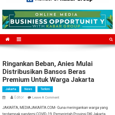
Mediajakarta.com
Situs Berita Jakarta Terkini
Ringankan Beban, Anies Mulai
Distribusikan Bansos Beras
Premium Untuk Warga Jakarta
Jakarta
News
Terkini
Editor
On
Leave A Comment
Ringankan
JAKARTA, MEDIAJAKARTA.COM- Guna meringankan warga yang
Beban,
terdampak pandemi COVID-19, Pemerintah Provinsi DKI Jakarta
Anies