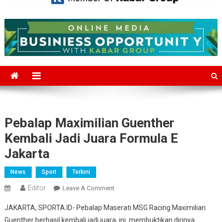
Mediajakarta.com
Situs Berita Jakarta Terkini
Pebalap Maximilian Guenther
Kembali Jadi Juara Formula E
Jakarta
News
Sport
Terkini
Editor
On
Leave A Comment
Pebalap
JAKARTA, SPORTA.ID- Pebalap Maserati MSG Racing Maximilian
Maximilian
Guenther berhasil kembali jadi juara, ini membuktikan dirinya
Guenther