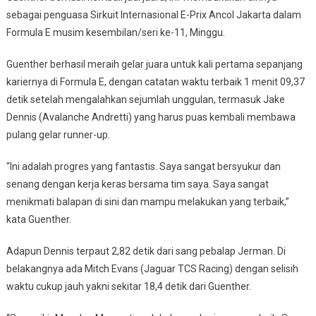
sebagai penguasa Sirkuit Internasional E-Prix Ancol Jakarta dalam
Kembali
Formula E musim kesembilan/seri ke-11, Minggu.
Jadi
Juara
Guenther berhasil meraih gelar juara untuk kali pertama sepanjang
Formula
E
kariernya di Formula E, dengan catatan waktu terbaik 1 menit 09,37
Jakarta
detik setelah mengalahkan sejumlah unggulan, termasuk Jake
Dennis (Avalanche Andretti) yang harus puas kembali membawa
pulang gelar runner-up.
“Ini adalah progres yang fantastis. Saya sangat bersyukur dan
senang dengan kerja keras bersama tim saya. Saya sangat
menikmati balapan di sini dan mampu melakukan yang terbaik,”
kata Guenther.
Adapun Dennis terpaut 2,82 detik dari sang pebalap Jerman. Di
belakangnya ada Mitch Evans (Jaguar TCS Racing) dengan selisih
waktu cukup jauh yakni sekitar 18,4 detik dari Guenther.