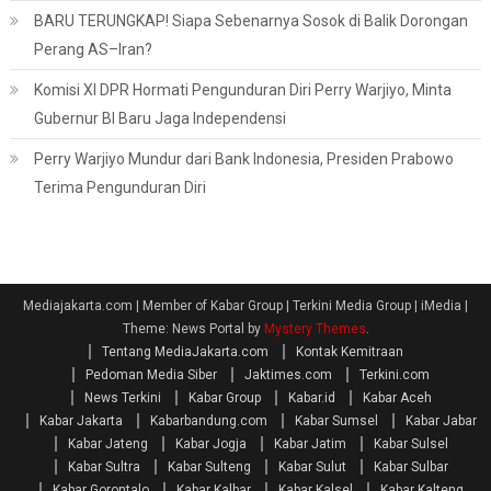
BARU TERUNGKAP! Siapa Sebenarnya Sosok di Balik Dorongan
Perang AS–Iran?
Komisi XI DPR Hormati Pengunduran Diri Perry Warjiyo, Minta
Gubernur BI Baru Jaga Independensi
Perry Warjiyo Mundur dari Bank Indonesia, Presiden Prabowo
Terima Pengunduran Diri
Mediajakarta.com | Member of Kabar Group | Terkini Media Group | iMedia
|
Theme: News Portal by
Mystery Themes
.
Tentang MediaJakarta.com
Kontak Kemitraan
Pedoman Media Siber
Jaktimes.com
Terkini.com
News Terkini
Kabar Group
Kabar.id
Kabar Aceh
Kabar Jakarta
Kabarbandung.com
Kabar Sumsel
Kabar Jabar
Kabar Jateng
Kabar Jogja
Kabar Jatim
Kabar Sulsel
Kabar Sultra
Kabar Sulteng
Kabar Sulut
Kabar Sulbar
Kabar Gorontalo
Kabar Kalbar
Kabar Kalsel
Kabar Kalteng