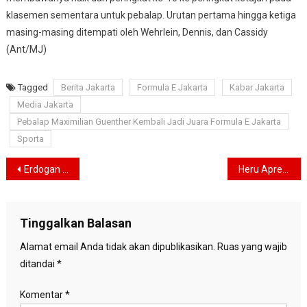
klasemen sementara untuk pebalap. Urutan pertama hingga ketiga
masing-masing ditempati oleh Wehrlein, Dennis, dan Cassidy
(Ant/MJ)
Tagged
Berita Jakarta
Formula E Jakarta
Kabar Jakarta
Media Jakarta
Pebalap Maximilian Guenther Kembali Jadi Juara Formula E Jakarta
Sporta
Navigasi
Erdogan Kembali Terpilih Sebagai Presiden Turkiye
Heru Apresiasi Ajang Formula E Berhasil Promosikan Jakarta
pos
Tinggalkan Balasan
Alamat email Anda tidak akan dipublikasikan.
Ruas yang wajib
ditandai
*
Komentar
*