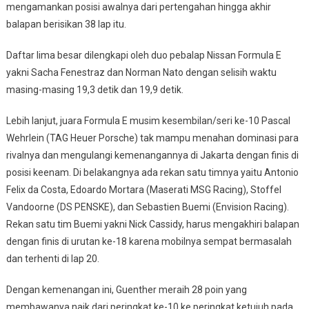
mengamankan posisi awalnya dari pertengahan hingga akhir
balapan berisikan 38 lap itu.
Daftar lima besar dilengkapi oleh duo pebalap Nissan Formula E
yakni Sacha Fenestraz dan Norman Nato dengan selisih waktu
masing-masing 19,3 detik dan 19,9 detik.
Lebih lanjut, juara Formula E musim kesembilan/seri ke-10 Pascal
Wehrlein (TAG Heuer Porsche) tak mampu menahan dominasi para
rivalnya dan mengulangi kemenangannya di Jakarta dengan finis di
posisi keenam. Di belakangnya ada rekan satu timnya yaitu Antonio
Felix da Costa, Edoardo Mortara (Maserati MSG Racing), Stoffel
Vandoorne (DS PENSKE), dan Sebastien Buemi (Envision Racing).
Rekan satu tim Buemi yakni Nick Cassidy, harus mengakhiri balapan
dengan finis di urutan ke-18 karena mobilnya sempat bermasalah
dan terhenti di lap 20.
Dengan kemenangan ini, Guenther meraih 28 poin yang
membawanya naik dari peringkat ke-10 ke peringkat ketujuh pada