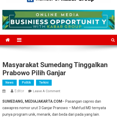
Mediajakarta.com
Situs Berita Jakarta Terkini
Masyarakat Sumedang Tinggalkan
Prabowo Pilih Ganjar
News
Politik
Terkini
Editor
On
Leave A Comment
Masyarakat
SUMEDANG, MEDIAJAKARTA.COM
– Pasangan capres dan
Sumedang
cawapres nomor urut 3 Ganjar Pranowo – Mahfud MD ternyata
Tinggalkan
punya program unik, menarik, dan beda dari pada yang lain.
Prabowo