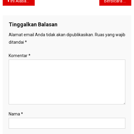
Navigasi
Ini Alasan Pemprov DKI Jakarta Lakukan Pencabutan Stick Cone di Sejumlah Jalur Sepeda
Berbicara di Desak Anies, Anies Bakal Gandeng Pelaku dan Praktisi untuk Selesaikan Persoalan Bidang Kesehatan
pos
Tinggalkan Balasan
Alamat email Anda tidak akan dipublikasikan.
Ruas yang wajib
ditandai
*
Komentar
*
Nama
*