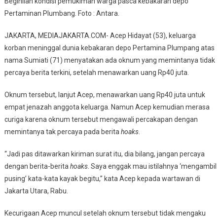
Beginilah kondisi pemukiman warga pasca kebakaran depo
Korban
Pertaminan Plumbang. Foto : Antara.
Kebakaran
Depo
JAKARTA, MEDIAJAKARTA.COM- Acep Hidayat (53), keluarga
Pertamina
korban meninggal dunia kebakaran depo Pertamina Plumpang atas
Plumpang
nama Sumiati (71) menyatakan ada oknum yang memintanya tidak
Mengaku
Didatangi
percaya berita terkini, setelah menawarkan uang Rp40 juta.
Oknum
Oknum tersebut, lanjut Acep, menawarkan uang Rp40 juta untuk
Tawarkan
Uang
empat jenazah anggota keluarga. Namun Acep kemudian merasa
Rp
curiga karena oknum tersebut mengawali percakapan dengan
40
memintanya tak percaya pada berita
hoaks
.
Juta
“Jadi pas ditawarkan kiriman surat itu, dia bilang, jangan percaya
dengan berita-berita
hoaks
. Saya enggak mau istilahnya ‘mengambil
pusing’ kata-kata kayak begitu,” kata Acep kepada wartawan di
Jakarta Utara, Rabu.
Kecurigaan Acep muncul setelah oknum tersebut tidak mengaku