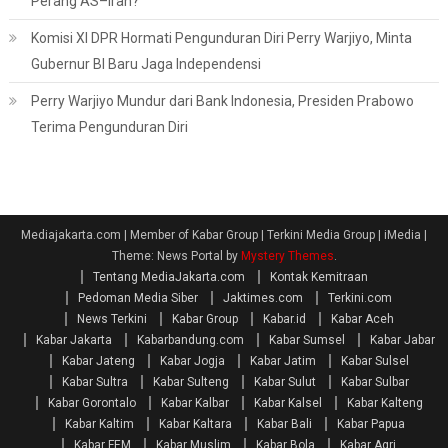
Perang AS–Iran?
Komisi XI DPR Hormati Pengunduran Diri Perry Warjiyo, Minta
Gubernur BI Baru Jaga Independensi
Perry Warjiyo Mundur dari Bank Indonesia, Presiden Prabowo
Terima Pengunduran Diri
Mediajakarta.com | Member of Kabar Group | Terkini Media Group | iMedia
|
Theme: News Portal by
Mystery Themes
.
Tentang MediaJakarta.com
Kontak Kemitraan
Pedoman Media Siber
Jaktimes.com
Terkini.com
News Terkini
Kabar Group
Kabar.id
Kabar Aceh
Kabar Jakarta
Kabarbandung.com
Kabar Sumsel
Kabar Jabar
Kabar Jateng
Kabar Jogja
Kabar Jatim
Kabar Sulsel
Kabar Sultra
Kabar Sulteng
Kabar Sulut
Kabar Sulbar
Kabar Gorontalo
Kabar Kalbar
Kabar Kalsel
Kabar Kalteng
Kabar Kaltim
Kabar Kaltara
Kabar Bali
Kabar Papua
Kabar FEM
Kabar Muslim
Kabar Bola
Kabar Agri