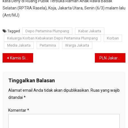
kata Deny di Ruang Publik Terbuka Ramah Anak Rawa Badak
Selatan (RPTRA Rasela), Koja, Jakarta Utara, Senin (6/3) malam lalu
(Ant/MJ)
Tagged
Depo Pertamina Plumpang
Kabar Jakarta
Keluarga Korban Kebakaran Depo Pertamina Plumpang
Korban
Media Jakarta
Pertamina
Warga Jakarta
Navigasi
Kamis Siang, Jakarta Diprakirkan Bakal Diguyur Hujan
PLN Jakarta Raya Jamin Pengguna Kendaraan Listrik Tak Kesulitan Cari Lokasi Isi Daya
pos
Tinggalkan Balasan
Alamat email Anda tidak akan dipublikasikan.
Ruas yang wajib
ditandai
*
Komentar
*