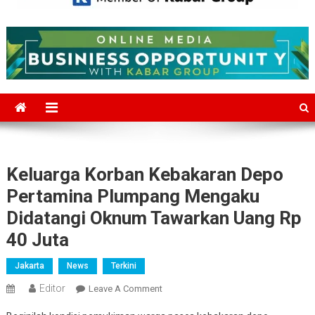
Mediajakarta.com
Situs Berita Jakarta Terkini
Keluarga Korban Kebakaran Depo
Pertamina Plumpang Mengaku
Didatangi Oknum Tawarkan Uang Rp
40 Juta
Jakarta
News
Terkini
Editor
On
Leave A Comment
Keluarga