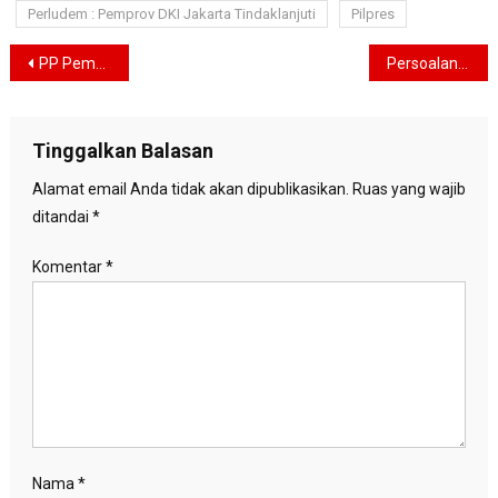
Perludem : Pemprov DKI Jakarta Tindaklanjuti
Pilpres
Navigasi
PP Pemuda Muhammadiyah Kukuhkan Pimpinan Wilayah DKI Jakarta
Persoalan yang Dihadapi Petani Sama, Ganjar: Sulit Air dan Pupuk Mahal
pos
Tinggalkan Balasan
Alamat email Anda tidak akan dipublikasikan.
Ruas yang wajib
ditandai
*
Komentar
*
Nama
*