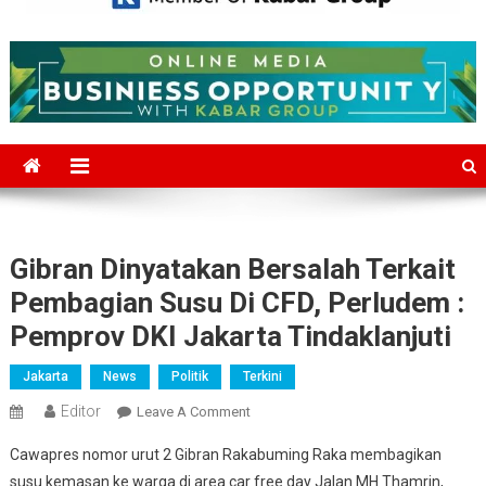
Mediajakarta.com
Situs Berita Jakarta Terkini
Gibran Dinyatakan Bersalah Terkait
Pembagian Susu Di CFD, Perludem :
Pemprov DKI Jakarta Tindaklanjuti
Jakarta
News
Politik
Terkini
Editor
On
Leave A Comment
Gibran
Cawapres nomor urut 2 Gibran Rakabuming Raka membagikan
Dinyatakan
susu kemasan ke warga di area car free day Jalan MH Thamrin,
Bersalah