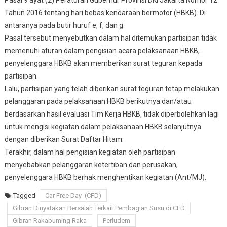
Pasal 9 ayat (2) Peraturan Gubernur Provinsi DKI Jakarta Nomor 12
Tahun 2016 tentang hari bebas kendaraan bermotor (HBKB). Di
antaranya pada butir huruf e, f, dan g.
Pasal tersebut menyebutkan dalam hal ditemukan partisipan tidak
memenuhi aturan dalam pengisian acara pelaksanaan HBKB,
penyelenggara HBKB akan memberikan surat teguran kepada
partisipan.
Lalu, partisipan yang telah diberikan surat teguran tetap melakukan
pelanggaran pada pelaksanaan HBKB berikutnya dan/atau
berdasarkan hasil evaluasi Tim Kerja HBKB, tidak diperbolehkan lagi
untuk mengisi kegiatan dalam pelaksanaan HBKB selanjutnya
dengan diberikan Surat Daftar Hitam.
Terakhir, dalam hal pengisian kegiatan oleh partisipan
menyebabkan pelanggaran ketertiban dan perusakan,
penyelenggara HBKB berhak menghentikan kegiatan (Ant/MJ).
Tagged
Car Free Day (CFD)
Gibran Dinyatakan Bersalah Terkait Pembagian Susu di CFD
Gibran Rakabuming Raka
Perludem