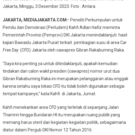
Jakarta, Minggu, 3 Desember 2023. Foto : Antara.
Terkait
Pembagian
JAKARTA, MEDIAJAKARTA.COM
– Peneliti Perkumpulan untuk
Susu
Pemilu dan Demokrasi (Perludem) Kahfi Adlan Hafiz meminta
Di
CFD,
Pemerintah Provinsi (Pemprov) DKI Jakarta menindaklanjuti hasil
Perludem
kajian Bawaslu Jakarta Pusat terkait pembagian susu di area C
ar
:
Free Day
(CFD) Jakarta oleh cawapres Gibran Rakabuming Raka.
Pemprov
DKI
“Saya kira penting ya untuk ditindaklanjuti, apakah kemudian
Jakarta
tindakan dari calon wakil presiden (cawapres) nomor urut dua
Tindaklanjuti
Gibran Rakabuming Raka ini merupakan pelanggaran atau enggak
karena setahu saya lokasi CFD itu tidak boleh digunakan sebagai
tempat kampanye,” kata Kahfi di Jakarta, Jumat.
Kahfi menekankan area CFD yang terletak di sepanjang Jalan
Thamrin hingga Bundaran HI itu merupakan ruang publik yang
memang harus steril dari kegiatan-kegiatan politik, sebagaimana
diatur dalam Pergub DKI Nomor 12 Tahun 2016.