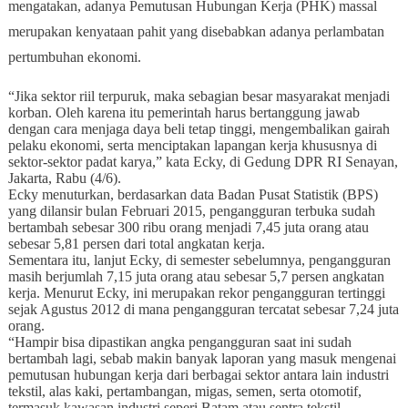
mengatakan, adanya Pemutusan Hubungan Kerja (PHK) massal
merupakan kenyataan pahit yang disebabkan adanya perlambatan
pertumbuhan ekonomi.
“Jika sektor riil terpuruk, maka sebagian besar masyarakat menjadi
korban. Oleh karena itu pemerintah harus bertanggung jawab
dengan cara menjaga daya beli tetap tinggi, mengembalikan gairah
pelaku ekonomi, serta menciptakan lapangan kerja khususnya di
sektor-sektor padat karya,” kata Ecky, di Gedung DPR RI Senayan,
Jakarta, Rabu (4/6).
Ecky menuturkan, berdasarkan data Badan Pusat Statistik (BPS)
yang dilansir bulan Februari 2015, pengangguran terbuka sudah
bertambah sebesar 300 ribu orang menjadi 7,45 juta orang atau
sebesar 5,81 persen dari total angkatan kerja.
Sementara itu, lanjut Ecky, di semester sebelumnya, pengangguran
masih berjumlah 7,15 juta orang atau sebesar 5,7 persen angkatan
kerja. Menurut Ecky, ini merupakan rekor pengangguran tertinggi
sejak Agustus 2012 di mana pengangguran tercatat sebesar 7,24 juta
orang.
“Hampir bisa dipastikan angka pengangguran saat ini sudah
bertambah lagi, sebab makin banyak laporan yang masuk mengenai
pemutusan hubungan kerja dari berbagai sektor antara lain industri
tekstil, alas kaki, pertambangan, migas, semen, serta otomotif,
termasuk kawasan industri seperi Batam atau sentra tekstil