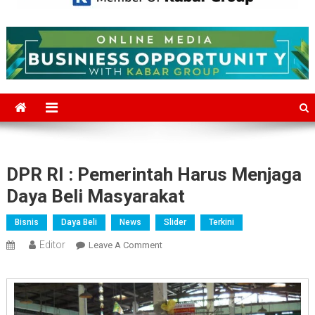
Mediajakarta.com
Situs Berita Jakarta Terkini
DPR RI : Pemerintah Harus Menjaga
Daya Beli Masyarakat
Bisnis
Daya Beli
News
Slider
Terkini
Editor
On
Leave A Comment
DPR
RI
:
Pemerintah