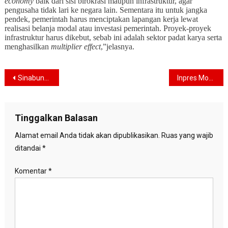
economy
baik dari sisi birokrasi maupun infrastruktur, agar
pengusaha tidak lari ke negara lain. Sementara itu untuk jangka
pendek, pemerintah harus menciptakan lapangan kerja lewat
realisasi belanja modal atau investasi pemerintah. Proyek-proyek
infrastruktur harus dikebut, sebab ini adalah sektor padat karya serta
menghasilkan
multiplier effect
,”jelasnya.
Navigasi
Sinabung Dinaikkan Statusnya Menjadi Awas
Inpres Moratorium Jokowi Dinilai Kebijakan Copy-Paste
pos
Tinggalkan Balasan
Alamat email Anda tidak akan dipublikasikan.
Ruas yang wajib
ditandai
*
Komentar
*