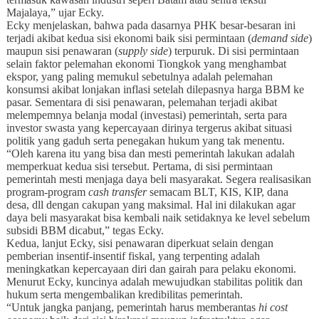
Majalaya,” ujar Ecky.
Ecky menjelaskan, bahwa pada dasarnya PHK besar-besaran ini
terjadi akibat kedua sisi ekonomi baik sisi permintaan (
demand side
)
maupun sisi penawaran (
supply side
) terpuruk. Di sisi permintaan
selain faktor pelemahan ekonomi Tiongkok yang menghambat
ekspor, yang paling memukul sebetulnya adalah pelemahan
konsumsi akibat lonjakan inflasi setelah dilepasnya harga BBM ke
pasar. Sementara di sisi penawaran, pelemahan terjadi akibat
melempemnya belanja modal (investasi) pemerintah, serta para
investor swasta yang kepercayaan dirinya tergerus akibat situasi
politik yang gaduh serta penegakan hukum yang tak menentu.
“Oleh karena itu yang bisa dan mesti pemerintah lakukan adalah
memperkuat kedua sisi tersebut. Pertama, di sisi permintaan
pemerintah mesti menjaga daya beli masyarakat. Segera realisasikan
program-program
cash transfer
semacam BLT, KIS, KIP, dana
desa, dll dengan cakupan yang maksimal. Hal ini dilakukan agar
daya beli masyarakat
bisa kembali naik setidaknya ke level sebelum
subsidi BBM dicabut,” tegas Ecky.
Kedua, lanjut Ecky, sisi penawaran diperkuat selain dengan
pemberian insentif-insentif fiskal, yang terpenting adalah
meningkatkan kepercayaan diri dan gairah para pelaku ekonomi.
Menurut Ecky, kuncinya adalah mewujudkan stabilitas politik dan
hukum serta mengembalikan kredibilitas pemerintah.
“Untuk jangka panjang, pemerintah harus memberantas
hi cost