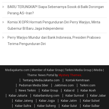
BARU TERUNGKAP! Siapa Sebenarnya Sosok di Balik Dorongan
Perang AS–Iran?
Komisi XI DPR Hormati Pengunduran Diri Perry Warjiyo, Minta
Gubernur BI Baru Jaga Independensi
Perry Warjiyo Mundur dari Bank Indonesia, Presiden Prabowo
Terima Pengunduran Diri
Mediajakarta.com | Member of Kabar Group | Terkini Media Group | iMedia
|
Theme: News Portal by
Mystery Themes
.
Tentang MediaJakarta.com
Kontak Kemitraan
Pedoman Media Siber
Jaktimes.com
Terkini.com
News Terkini
Kabar Group
Kabar.id
Kabar Aceh
Kabar Jakarta
Kabarbandung.com
Kabar Sumsel
Kabar Jabar
Kabar Jateng
Kabar Jogja
Kabar Jatim
Kabar Sulsel
Kabar Sultra
Kabar Sulteng
Kabar Sulut
Kabar Sulbar