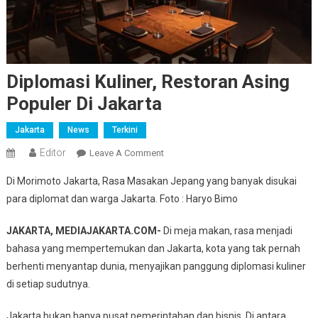
Diplomasi Kuliner, Restoran Asing
Populer Di Jakarta
Jakarta
News
Terkini
Editor
On
Leave A Comment
Diplomasi
Di Morimoto Jakarta, Rasa Masakan Jepang yang banyak disukai
Kuliner,
para diplomat dan warga Jakarta. Foto : Haryo Bimo
Restoran
Asing
JAKARTA, MEDIAJAKARTA.COM-
Di meja makan, rasa menjadi
Populer
bahasa yang mempertemukan dan Jakarta, kota yang tak pernah
Di
berhenti menyantap dunia, menyajikan panggung diplomasi kuliner
Jakarta
di setiap sudutnya.
Jakarta bukan hanya pusat pemerintahan dan bisnis. Di antara