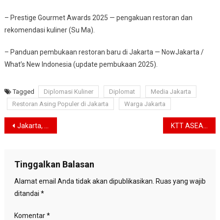
– Prestige Gourmet Awards 2025 — pengakuan restoran dan
rekomendasi kuliner (Su Ma).
– Panduan pembukaan restoran baru di Jakarta — NowJakarta /
What’s New Indonesia (update pembukaan 2025).
Tagged
Diplomasi Kuliner
Diplomat
Media Jakarta
Restoran Asing Populer di Jakarta
Warga Jakarta
Navigasi
Jakarta, Jantung Diplomatik Asia Tenggara
KTT ASEAN, Prabowo Dorong ASEAN Solid Hadapi Ketegangan Global
pos
Tinggalkan Balasan
Alamat email Anda tidak akan dipublikasikan.
Ruas yang wajib
ditandai
*
Komentar
*