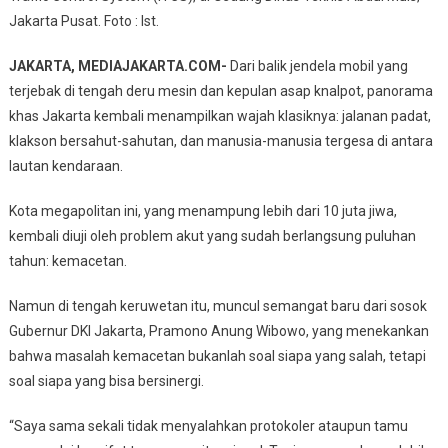
Jakarta Pusat. Foto : Ist.
ASN
Naik
JAKARTA, MEDIAJAKARTA.COM-
Dari balik jendela mobil yang
Bus,
terjebak di tengah deru mesin dan kepulan asap knalpot, panorama
Wajah
Baru
khas Jakarta kembali menampilkan wajah klasiknya: jalanan padat,
Pengelolaan
klakson bersahut-sahutan, dan manusia-manusia tergesa di antara
Lalu
lautan kendaraan.
Lintas
Jakarta
Kota megapolitan ini, yang menampung lebih dari 10 juta jiwa,
kembali diuji oleh problem akut yang sudah berlangsung puluhan
tahun: kemacetan.
Namun di tengah keruwetan itu, muncul semangat baru dari sosok
Gubernur DKI Jakarta, Pramono Anung Wibowo, yang menekankan
bahwa masalah kemacetan bukanlah soal siapa yang salah, tetapi
soal siapa yang bisa bersinergi.
“Saya sama sekali tidak menyalahkan protokoler ataupun tamu