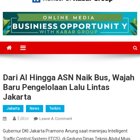
Mediajakarta.com
Situs Berita Jakarta Terkini
Dari AI Hingga ASN Naik Bus, Wajah
Baru Pengelolaan Lalu Lintas
Jakarta
Jakarta
News
Terkini
Editor
On
Leave A Comment
Dari
Gubernur DKI Jakarta Pramono Anung saat meninjau Intelligent
AI
Traffic Control System (ITCS), di Gedung Dinas Teknis Abdul Muis,
Hingga