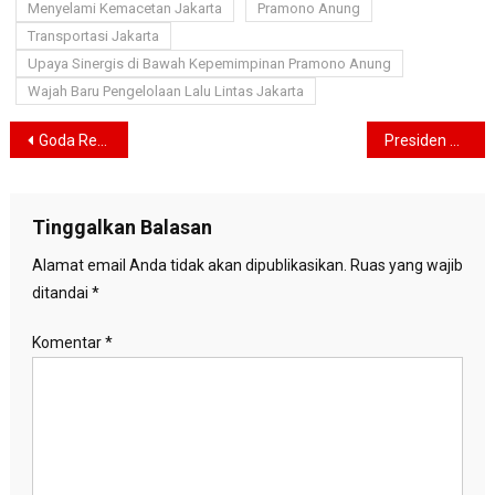
Menyelami Kemacetan Jakarta
Pramono Anung
Transportasi Jakarta
Upaya Sinergis di Bawah Kepemimpinan Pramono Anung
Wajah Baru Pengelolaan Lalu Lintas Jakarta
Navigasi
Goda Resmi Luncurkan 611 Cross Sky, 9 Kendaraan Listrik Baru Siap Rebut Pasar Indonesia!
Presiden Prabowo Resmikan Kampus Bhinneka Tunggal Ika Unhan, Simbol Pendidikan Pertahanan yang Inklusif dan Berwawasan Kebangsaan
pos
Tinggalkan Balasan
Alamat email Anda tidak akan dipublikasikan.
Ruas yang wajib
ditandai
*
Komentar
*