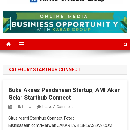
Mediajakarta.com
Situs Berita Jakarta Terkini
KATEGORI:
STARTHUB CONNECT
Buka Akses Pendanaan Startup, AMI Akan
Gelar Starthub Connect
Editor
On
Leave A Comment
Buka
Situs resmi Starthub Connect. Foto :
Akses
Bisnisasean.com/Marwan JAKARTA, BISNISASEAN.COM-
Pendanaan