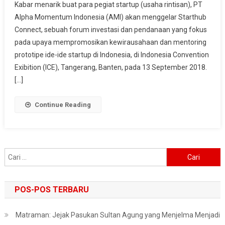
Kabar menarik buat para pegiat startup (usaha rintisan), PT
Startup,
Alpha Momentum Indonesia (AMI) akan menggelar Starthub
AMI
Akan
Connect, sebuah forum investasi dan pendanaan yang fokus
Gelar
pada upaya mempromosikan kewirausahaan dan mentoring
Starthub
prototipe ide-ide startup di Indonesia, di Indonesia Convention
Connect
Exibition (ICE), Tangerang, Banten, pada 13 September 2018.
[…]
Continue Reading
Cari
untuk:
POS-POS TERBARU
Matraman: Jejak Pasukan Sultan Agung yang Menjelma Menjadi