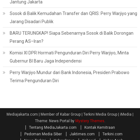
Jantung Jakarta
Sosok di Balik Kemudahan Transfer dan QRIS: Perry Warjiyo yang
Jarang Disadari Publik
BARU TERUNGKAP! Siapa Sebenarnya Sosok di Balik Dorongan
Perang AS–Iran?
Komisi XI DPR Hormati Pengunduran Diri Perry Warjiyo, Minta
Gubernur BI Baru Jaga Independensi
Perry Warjiyo Mundur dari Bank Indonesia, Presiden Prabowo
Terima Pengunduran Diri
Mediajakarta.com | Member of Kabar Group | Terkini Media Group | iMedia
|
Theme: News Portal by
Mystery Themes
.
Tentang MediaJakarta.com
Kontak Kemitraan
Pedoman Media Siber
Jaktimes.com
Terkini.com