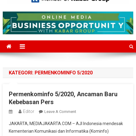
Mediajakarta.com
Situs Berita Jakarta Terkini
KATEGORI:
PERMENKOMINFO 5/2020
Permenkominfo 5/2020, Ancaman Baru
Kebebasan Pers
Editor
On
Leave A Comment
Permenkominfo
JAKARTA, MEDIAJAKARTA.COM – AJI Indonesia mendesak
5/2020,
Kementerian Komunikasi dan Informatika (Kominfo)
Ancaman