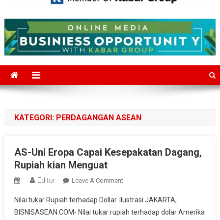
Mediajakarta.com
Situs Berita Jakarta Terkini
KATEGORI:
PERDAGANGAN ASEAN
AS-Uni Eropa Capai Kesepakatan Dagang,
Rupiah kian Menguat
Editor
On
Leave A Comment
AS-
Nilai tukar Rupiah terhadap Dollar. Ilustrasi JAKARTA,
Uni
BISNISASEAN.COM- Nilai tukar rupiah terhadap dolar Amerika
Eropa