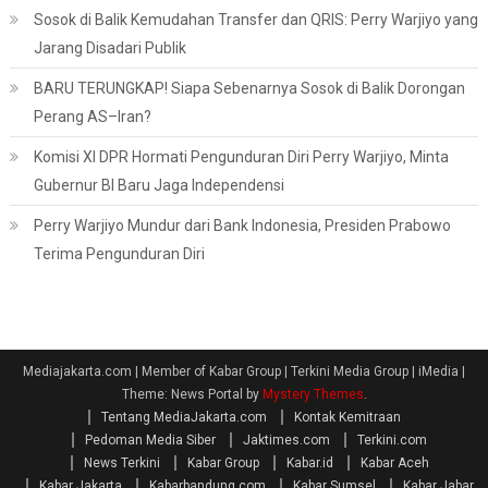
Sosok di Balik Kemudahan Transfer dan QRIS: Perry Warjiyo yang
Jarang Disadari Publik
BARU TERUNGKAP! Siapa Sebenarnya Sosok di Balik Dorongan
Perang AS–Iran?
Komisi XI DPR Hormati Pengunduran Diri Perry Warjiyo, Minta
Gubernur BI Baru Jaga Independensi
Perry Warjiyo Mundur dari Bank Indonesia, Presiden Prabowo
Terima Pengunduran Diri
Mediajakarta.com | Member of Kabar Group | Terkini Media Group | iMedia
|
Theme: News Portal by
Mystery Themes
.
Tentang MediaJakarta.com
Kontak Kemitraan
Pedoman Media Siber
Jaktimes.com
Terkini.com
News Terkini
Kabar Group
Kabar.id
Kabar Aceh
Kabar Jakarta
Kabarbandung.com
Kabar Sumsel
Kabar Jabar