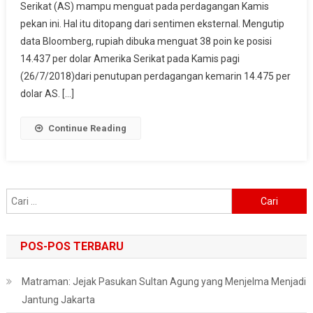
Serikat (AS) mampu menguat pada perdagangan Kamis
Capai
pekan ini. Hal itu ditopang dari sentimen eksternal. Mengutip
Kesepakatan
Dagang,
data Bloomberg, rupiah dibuka menguat 38 poin ke posisi
Rupiah
14.437 per dolar Amerika Serikat pada Kamis pagi
Kian
(26/7/2018)dari penutupan perdagangan kemarin 14.475 per
Menguat
dolar AS. […]
Continue Reading
Cari
untuk:
POS-POS TERBARU
Matraman: Jejak Pasukan Sultan Agung yang Menjelma Menjadi
Jantung Jakarta