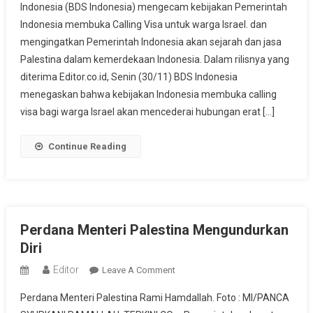
Indonesia (BDS Indonesia) mengecam kebijakan Pemerintah
Calling
Indonesia membuka Calling Visa untuk warga Israel. dan
Visa
mengingatkan Pemerintah Indonesia akan sejarah dan jasa
Warga
Israel,
Palestina dalam kemerdekaan Indonesia. Dalam rilisnya yang
BDS
diterima Editor.co.id, Senin (30/11) BDS Indonesia
Indonesia
menegaskan bahwa kebijakan Indonesia membuka calling
Ingatkan
visa bagi warga Israel akan mencederai hubungan erat […]
Jasa
Palestina
Continue Reading
Kepada
Indonesia
Perdana Menteri Palestina Mengundurkan
Diri
Editor
On
Leave A Comment
Perdana
Perdana Menteri Palestina Rami Hamdallah. Foto : MI/PANCA
Menteri