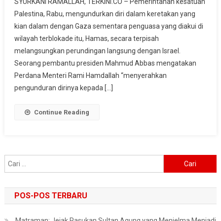
SYURKANI RAMALLAH, TERKINI.CO – Pemerintahan kesatuan
Palestina
Palestina, Rabu, mengundurkan diri dalam keretakan yang
Mengundurkan
kian dalam dengan Gaza sementara penguasa yang diakui di
Diri
wilayah terblokade itu, Hamas, secara terpisah
melangsungkan perundingan langsung dengan Israel.
Seorang pembantu presiden Mahmud Abbas mengatakan
Perdana Menteri Rami Hamdallah “menyerahkan
pengunduran dirinya kepada […]
Continue Reading
Cari
untuk:
POS-POS TERBARU
Matraman: Jejak Pasukan Sultan Agung yang Menjelma Menjadi