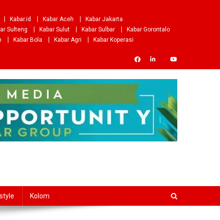
Kabar.id
Kabar Aceh
Kabar Jakarta
ar Sulteng
Kabar Sulut
Kabar Sulbar
Kabar Gorontalo
m
Kabar Bola
Kabar Agri
Kabar Koperasi
style
Kolom