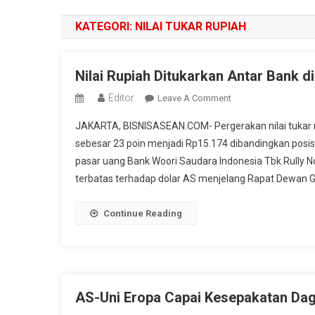
KATEGORI:
NILAI TUKAR RUPIAH
Nilai Rupiah Ditukarkan Antar Bank d
Editor
On
Leave A Comment
Nilai
JAKARTA, BISNISASEAN.COM- Pergerakan nilai tukar r
Rupiah
sebesar 23 poin menjadi Rp15.174 dibandingkan posi
Ditukarkan
pasar uang Bank Woori Saudara Indonesia Tbk Rully N
Antar
terbatas terhadap dolar AS menjelang Rapat Dewan G
Bank
Di
Jakarta
Continue Reading
Senin
Rp
15.197
Per
Dolar
AS-Uni Eropa Capai Kesepakatan Dag
AS