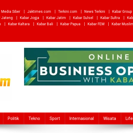
Media Siber
Jaktimes.com
Terkini.com
News Terkini
Kabar Group
r Jateng
Kabar Jogja
Kabar Jatim
Kabar Sulsel
Kabar Sultra
Kab
m
Kabar Kaltara
Kabar Bali
Kabar Papua
Kabar FEM
Kabar Musli
Politik
Tekno
Sport
Internasional
Wisata
Life