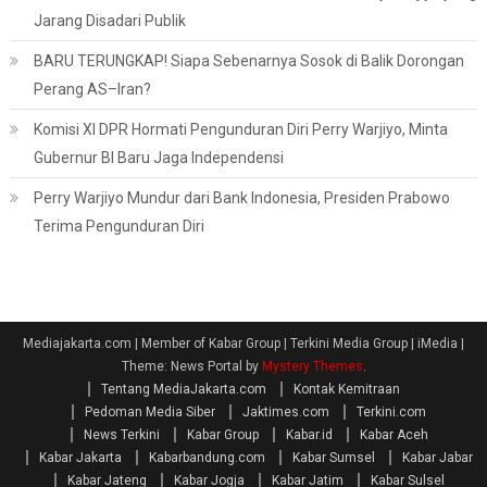
Jarang Disadari Publik
BARU TERUNGKAP! Siapa Sebenarnya Sosok di Balik Dorongan
Perang AS–Iran?
Komisi XI DPR Hormati Pengunduran Diri Perry Warjiyo, Minta
Gubernur BI Baru Jaga Independensi
Perry Warjiyo Mundur dari Bank Indonesia, Presiden Prabowo
Terima Pengunduran Diri
Mediajakarta.com | Member of Kabar Group | Terkini Media Group | iMedia
|
Theme: News Portal by
Mystery Themes
.
Tentang MediaJakarta.com
Kontak Kemitraan
Pedoman Media Siber
Jaktimes.com
Terkini.com
News Terkini
Kabar Group
Kabar.id
Kabar Aceh
Kabar Jakarta
Kabarbandung.com
Kabar Sumsel
Kabar Jabar
Kabar Jateng
Kabar Jogja
Kabar Jatim
Kabar Sulsel