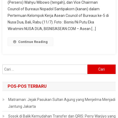
(Persero) Wahyu Wibowo (tengah), dan Vice Chairman
Lintas
Council of Bureaux Nopadol Santipakorn (kanan) dalam
Batas
Negara
Pertemuan Kelompok Kerja Asean Council of Bureaux ke-5 di
Asean
Nusa Dua, Bali, Rabu (11/7). Foto : Bisnis/Ni Putu Eka
Berlaku
Wiratmini NUSA DUA, BISNISASEAN.COM – Asean […]
Tahun
Ini
Continue Reading
Cari
untuk:
POS-POS TERBARU
Matraman: Jejak Pasukan Sultan Agung yang Menjelma Menjadi
Jantung Jakarta
Sosok di Balik Kemudahan Transfer dan QRIS: Perry Warjiyo yang