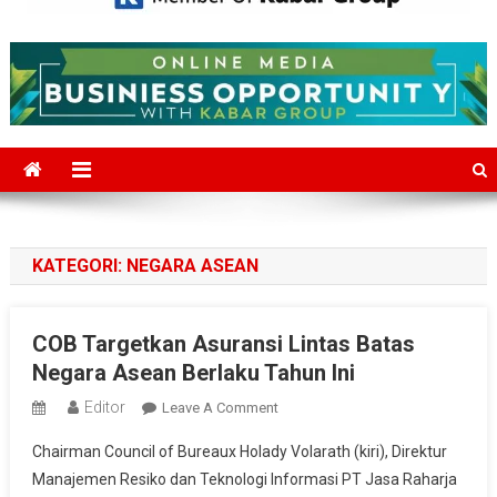
Mediajakarta.com
Situs Berita Jakarta Terkini
KATEGORI:
NEGARA ASEAN
COB Targetkan Asuransi Lintas Batas
Negara Asean Berlaku Tahun Ini
Editor
On
Leave A Comment
COB
Chairman Council of Bureaux Holady Volarath (kiri), Direktur
Targetkan
Manajemen Resiko dan Teknologi Informasi PT Jasa Raharja
Asuransi