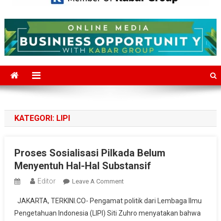
Mediajakarta.com
Situs Berita Jakarta Terkini
KATEGORI:
LIPI
Proses Sosialisasi Pilkada Belum
Menyentuh Hal-Hal Substansif
Editor
On
Leave A Comment
Proses
JAKARTA, TERKINI.CO- Pengamat politik dari Lembaga Ilmu
Sosialisasi
Pengetahuan Indonesia (LIPI) Siti Zuhro menyatakan bahwa
Pilkada