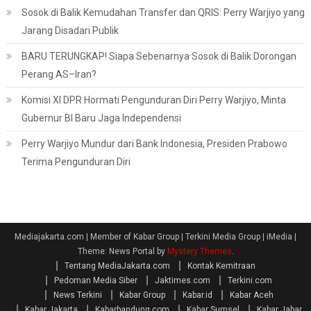
Sosok di Balik Kemudahan Transfer dan QRIS: Perry Warjiyo yang
Jarang Disadari Publik
BARU TERUNGKAP! Siapa Sebenarnya Sosok di Balik Dorongan
Perang AS–Iran?
Komisi XI DPR Hormati Pengunduran Diri Perry Warjiyo, Minta
Gubernur BI Baru Jaga Independensi
Perry Warjiyo Mundur dari Bank Indonesia, Presiden Prabowo
Terima Pengunduran Diri
Mediajakarta.com | Member of Kabar Group | Terkini Media Group | iMedia
|
Theme: News Portal by
Mystery Themes
.
Tentang MediaJakarta.com
Kontak Kemitraan
Pedoman Media Siber
Jaktimes.com
Terkini.com
News Terkini
Kabar Group
Kabar.id
Kabar Aceh
Kabar Jakarta
Kabarbandung.com
Kabar Sumsel
Kabar Jabar