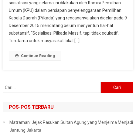
sosialisasi yang selama ini dilakukan oleh Komisi Pemilihan
Belum
Umum (KPU) dalam persiapan penyelenggaraan Pemilihan
Menyentuh
Hal-
Kepala Daerah (Pilkada) yang rencananya akan digelar pada 9
Hal
Desember 2015 mendatang belum menyentuh hal-hal
Substansif
substansif. “Sosialisasi Pilkada Massif, tapi tidak edukatif.
Terutama untuk masyarakat lokal […]
Continue Reading
Cari
untuk:
POS-POS TERBARU
Matraman: Jejak Pasukan Sultan Agung yang Menjelma Menjadi
Jantung Jakarta