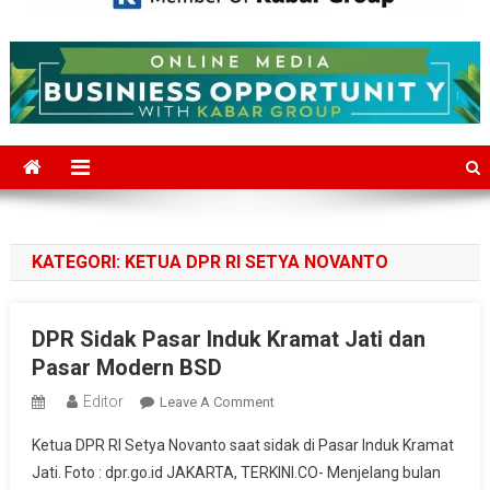
Mediajakarta.com
Situs Berita Jakarta Terkini
KATEGORI:
KETUA DPR RI SETYA NOVANTO
DPR Sidak Pasar Induk Kramat Jati dan
Pasar Modern BSD
Editor
On
Leave A Comment
DPR
Ketua DPR RI Setya Novanto saat sidak di Pasar Induk Kramat
Sidak
Jati. Foto : dpr.go.id JAKARTA, TERKINI.CO- Menjelang bulan
Pasar