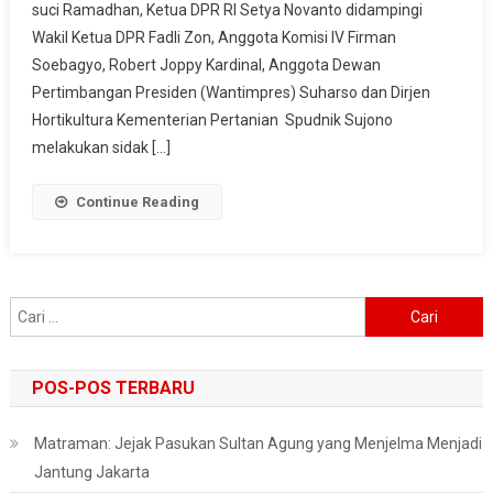
suci Ramadhan, Ketua DPR RI Setya Novanto didampingi
Induk
Wakil Ketua DPR Fadli Zon, Anggota Komisi IV Firman
Kramat
Jati
Soebagyo, Robert Joppy Kardinal, Anggota Dewan
Dan
Pertimbangan Presiden (Wantimpres) Suharso dan Dirjen
Pasar
Hortikultura Kementerian Pertanian Spudnik Sujono
Modern
melakukan sidak […]
BSD
Continue Reading
Cari
untuk:
POS-POS TERBARU
Matraman: Jejak Pasukan Sultan Agung yang Menjelma Menjadi
Jantung Jakarta