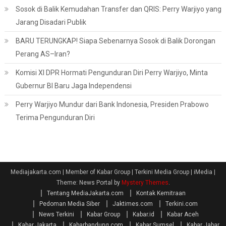
Sosok di Balik Kemudahan Transfer dan QRIS: Perry Warjiyo yang
Jarang Disadari Publik
BARU TERUNGKAP! Siapa Sebenarnya Sosok di Balik Dorongan
Perang AS–Iran?
Komisi XI DPR Hormati Pengunduran Diri Perry Warjiyo, Minta
Gubernur BI Baru Jaga Independensi
Perry Warjiyo Mundur dari Bank Indonesia, Presiden Prabowo
Terima Pengunduran Diri
Mediajakarta.com | Member of Kabar Group | Terkini Media Group | iMedia
|
Theme: News Portal by
Mystery Themes
.
Tentang MediaJakarta.com
Kontak Kemitraan
Pedoman Media Siber
Jaktimes.com
Terkini.com
News Terkini
Kabar Group
Kabar.id
Kabar Aceh
Kabar Jakarta
Kabarbandung.com
Kabar Sumsel
Kabar Jabar