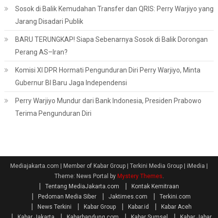
Sosok di Balik Kemudahan Transfer dan QRIS: Perry Warjiyo yang
Jarang Disadari Publik
BARU TERUNGKAP! Siapa Sebenarnya Sosok di Balik Dorongan
Perang AS–Iran?
Komisi XI DPR Hormati Pengunduran Diri Perry Warjiyo, Minta
Gubernur BI Baru Jaga Independensi
Perry Warjiyo Mundur dari Bank Indonesia, Presiden Prabowo
Terima Pengunduran Diri
Mediajakarta.com | Member of Kabar Group | Terkini Media Group | iMedia
|
Theme: News Portal by
Mystery Themes
.
Tentang MediaJakarta.com
Kontak Kemitraan
Pedoman Media Siber
Jaktimes.com
Terkini.com
News Terkini
Kabar Group
Kabar.id
Kabar Aceh
Kabar Jakarta
Kabarbandung.com
Kabar Sumsel
Kabar Jabar