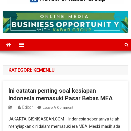
Mediajakarta.com
Situs Berita Jakarta Terkini
KATEGORI:
KEMENLU
Ini catatan penting soal kesiapan
Indonesia memasuki Pasar Bebas MEA
Editor
On
Leave A Comment
Ini
JAKARTA, BISNISASEAN.COM – Indonesia sebenarnya telah
Catatan
menyiapkan diri dalam memasuki era MEA. Meski masih ada
Penting