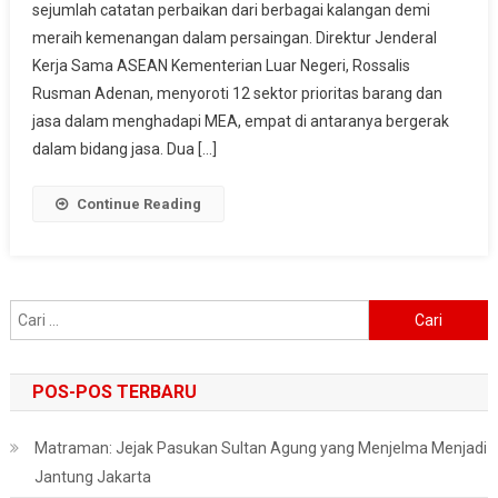
sejumlah catatan perbaikan dari berbagai kalangan demi
Soal
meraih kemenangan dalam persaingan. Direktur Jenderal
Kesiapan
Indonesia
Kerja Sama ASEAN Kementerian Luar Negeri, Rossalis
Memasuki
Rusman Adenan, menyoroti 12 sektor prioritas barang dan
Pasar
jasa dalam menghadapi MEA, empat di antaranya bergerak
Bebas
dalam bidang jasa. Dua […]
MEA
Continue Reading
Cari
untuk:
POS-POS TERBARU
Matraman: Jejak Pasukan Sultan Agung yang Menjelma Menjadi
Jantung Jakarta