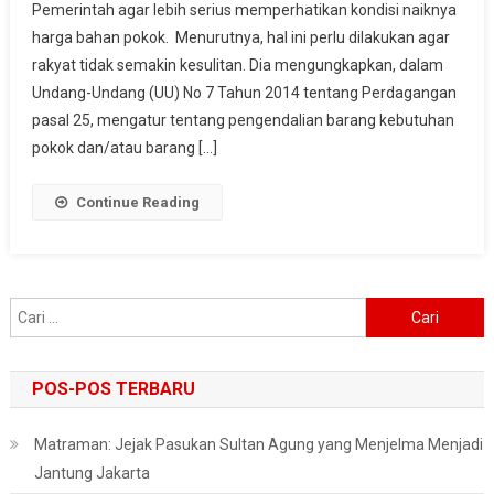
Pemerintah agar lebih serius memperhatikan kondisi naiknya
Keluarkan
harga bahan pokok. Menurutnya, hal ini perlu dilakukan agar
Perpres
Pengendalian
rakyat tidak semakin kesulitan. Dia mengungkapkan, dalam
Harga
Undang-Undang (UU) No 7 Tahun 2014 tentang Perdagangan
Bahan
pasal 25, mengatur tentang pengendalian barang kebutuhan
Pokok
pokok dan/atau barang […]
Continue Reading
Cari
untuk:
POS-POS TERBARU
Matraman: Jejak Pasukan Sultan Agung yang Menjelma Menjadi
Jantung Jakarta