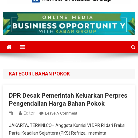
Mediajakarta.com
Situs Berita Jakarta Terkini
KATEGORI:
BAHAN POKOK
DPR Desak Pemerintah Keluarkan Perpres
Pengendalian Harga Bahan Pokok
Editor
On
Leave A Comment
DPR
JAKARTA, TERKINI.CO– Anggota Komisi VI DPR RI dari Fraksi
Desak
Partai Keadilan Sejahtera (PKS) Refrizal, meminta
Pemerintah