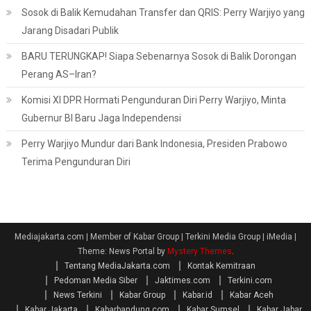
Sosok di Balik Kemudahan Transfer dan QRIS: Perry Warjiyo yang
Jarang Disadari Publik
BARU TERUNGKAP! Siapa Sebenarnya Sosok di Balik Dorongan
Perang AS–Iran?
Komisi XI DPR Hormati Pengunduran Diri Perry Warjiyo, Minta
Gubernur BI Baru Jaga Independensi
Perry Warjiyo Mundur dari Bank Indonesia, Presiden Prabowo
Terima Pengunduran Diri
Mediajakarta.com | Member of Kabar Group | Terkini Media Group | iMedia
|
Theme: News Portal by
Mystery Themes
.
Tentang MediaJakarta.com
Kontak Kemitraan
Pedoman Media Siber
Jaktimes.com
Terkini.com
News Terkini
Kabar Group
Kabar.id
Kabar Aceh
Kabar Jakarta
Kabarbandung.com
Kabar Sumsel
Kabar Jabar