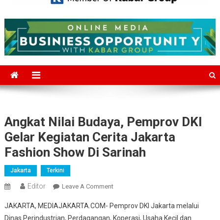
Mediajakarta.com
Situs Berita Jakarta Terkini
Angkat Nilai Budaya, Pemprov DKI
Gelar Kegiatan Cerita Jakarta
Fashion Show Di Sarinah
Jakarta
Terkini
Editor
On
Leave A Comment
Angkat
JAKARTA, MEDIAJAKARTA.COM- Pemprov DKI Jakarta melalui
Nilai
Dinas Perindustrian, Perdagangan, Koperasi, Usaha Kecil dan
Budaya,