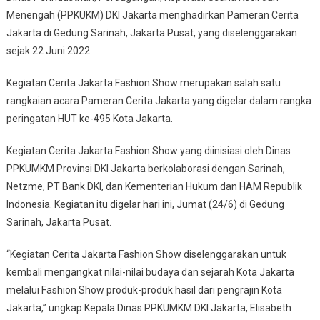
Menengah (PPKUKM) DKI Jakarta menghadirkan Pameran Cerita
Pemprov
Jakarta di Gedung Sarinah, Jakarta Pusat, yang diselenggarakan
DKI
Gelar
sejak 22 Juni 2022.
Kegiatan
Cerita
Kegiatan Cerita Jakarta Fashion Show merupakan salah satu
Jakarta
rangkaian acara Pameran Cerita Jakarta yang digelar dalam rangka
Fashion
peringatan HUT ke-495 Kota Jakarta.
Show
Di
Kegiatan Cerita Jakarta Fashion Show yang diinisiasi oleh Dinas
Sarinah
PPKUMKM Provinsi DKI Jakarta berkolaborasi dengan Sarinah,
Netzme, PT Bank DKI, dan Kementerian Hukum dan HAM Republik
Indonesia. Kegiatan itu digelar hari ini, Jumat (24/6) di Gedung
Sarinah, Jakarta Pusat.
“Kegiatan Cerita Jakarta Fashion Show diselenggarakan untuk
kembali mengangkat nilai-nilai budaya dan sejarah Kota Jakarta
melalui Fashion Show produk-produk hasil dari pengrajin Kota
Jakarta,” ungkap Kepala Dinas PPKUMKM DKI Jakarta, Elisabeth