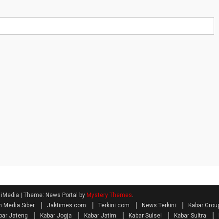
| iMedia
|
Theme: News Portal by
Mystery Themes
.
 Media Siber
Jaktimes.com
Terkini.com
News Terkini
Kabar Grou
bar Jateng
Kabar Jogja
Kabar Jatim
Kabar Sulsel
Kabar Sultra