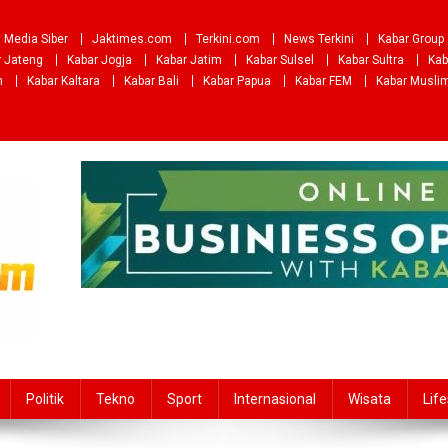
Media Siber
Jaktimes.com
Terkini.com
News Terkini
Kabar Group
r Jateng
Kabar Jogja
Kabar Jatim
Kabar Sulsel
Kabar Sultra
Kab
m
Kabar Kaltara
Kabar Bali
Kabar Papua
Kabar FEM
Kabar Musli
Politik
Tekno
Sport
Internasional
Wisata
Life