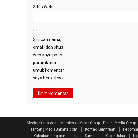
Situs Web
Simpan nama,
email, dan situs
web saya pada
peramban ini
untuk komentar
saya berikutnya.
Mediajakarta.com | Member of Kabar Group | Terkini Media Group 
Tentang MediaJakarta.com
Kontak Kemitraan
Pedoman
Kabarbandung.com
Kabar Sumsel
Kabar Jabar
Ka