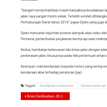
“Sangat memprihatinkan masih banyaknya kecelakaan lalu 
jalan raya sangat minim sekali. Terlebih setelah dihilang
Perhubungan Darat tahun 2019,” papar Djoko yang juga do
Djoko mencatat sejumlah potensi dampak atau risiko dari k
Pertama, perlambatan perjalanan kereta api saat melinta
Kedua, hambatan kelancaran lalu lintas jalan dengan ada
perkerasan jalan, khususnya pada titik pertemuan antara 
Keempat, roda kendaraan (sepeda motor) yang sering selip
kendaraan abai terhadap peraturan.(jay)
Tagged
Kecelakaan trasnportasi
lintasan kereta api
Navigasi
Anies Dedikasikan JIS Untuk Jakmania, Warga Jakata dan Bangsa Indonesia
pos