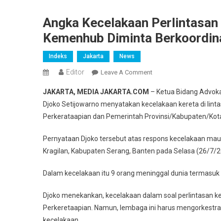
Angka Kecelakaan Perlintasan 
Kemenhub Diminta Berkoordin
Indeks
Jakarta
News
Editor
On
Leave A Comment
Angka
JAKARTA, MEDIA JAKARTA.COM
– Ketua Bidang Advoka
Kecelakaan
Djoko Setijowarno menyatakan kecelakaan kereta di linta
Perlintasan
Perkerataapian dan Pemerintah Provinsi/Kabupaten/Kota
Kereta
Sebidang
Pernyataan Djoko tersebut atas respons kecelakaan maut 
Sangat
Kragilan, Kabupaten Serang, Banten pada Selasa (26/7/2
Tinggi,
Kemenhub
Dalam kecelakaan itu 9 orang meninggal dunia termasuk t
Diminta
Berkoordinasi
Djoko menekankan, kecelakaan dalam soal perlintasan 
Perkeretaapian. Namun, lembaga ini harus mengorkestr
kecelakaan.