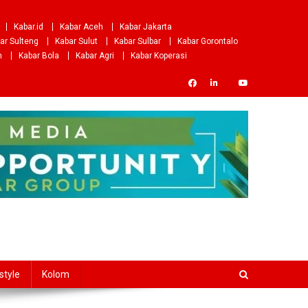
Kabar.id
Kabar Aceh
Kabar Jakarta
ar Sulteng
Kabar Sulut
Kabar Sulbar
Kabar Gorontalo
m
Kabar Bola
Kabar Agri
Kabar Koperasi
style
Kolom