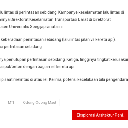
lintas di perlintasan sebidang. Kampanye keselamatan lalu lintas di
kannya Direktorat Keselamatan Transportasi Darat di Direktorat
sen Universatis Soegijapranata ini.
eberadaan perlintasan sebidang (lalu lintas jalan vs kereta api).
si perlintasan sebidang.
nya penutupan perlintasan sebidang. Ketiga, tingginya tingkat kerusaka
aspal/beton dengan bagian rel kereta api.
 saat melintas di atas rel. Kelima, potensi kecelakaan bila pengendara
MTI
Odong-Odong Maut
Eksplorasi Arsitektur Peninggalan Peradaban Islam