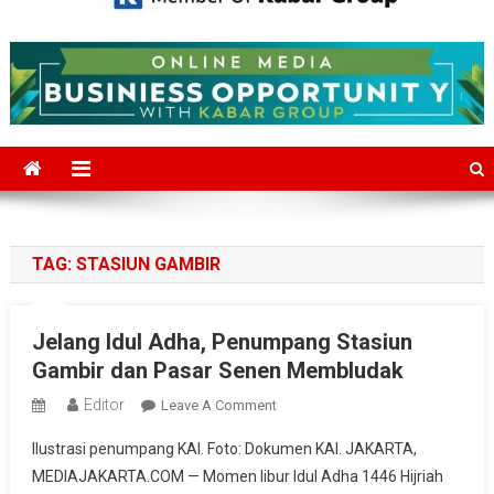
Mediajakarta.com
Situs Berita Jakarta Terkini
TAG:
STASIUN GAMBIR
Jelang Idul Adha, Penumpang Stasiun
Gambir dan Pasar Senen Membludak
Editor
On
Leave A Comment
Jelang
Ilustrasi penumpang KAI. Foto: Dokumen KAI. JAKARTA,
Idul
MEDIAJAKARTA.COM — Momen libur Idul Adha 1446 Hijriah
Adha,