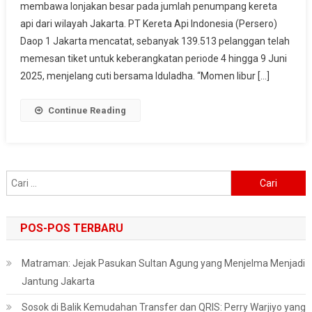
membawa lonjakan besar pada jumlah penumpang kereta
Penumpang
api dari wilayah Jakarta. PT Kereta Api Indonesia (Persero)
Stasiun
Gambir
Daop 1 Jakarta mencatat, sebanyak 139.513 pelanggan telah
Dan
memesan tiket untuk keberangkatan periode 4 hingga 9 Juni
Pasar
2025, menjelang cuti bersama Iduladha. “Momen libur […]
Senen
Membludak
Continue Reading
Cari
untuk:
POS-POS TERBARU
Matraman: Jejak Pasukan Sultan Agung yang Menjelma Menjadi
Jantung Jakarta
Sosok di Balik Kemudahan Transfer dan QRIS: Perry Warjiyo yang