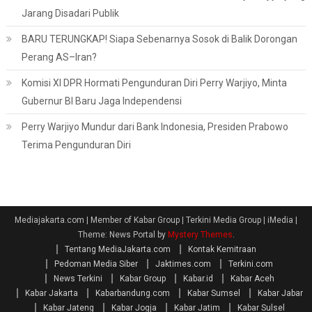
Jarang Disadari Publik
BARU TERUNGKAP! Siapa Sebenarnya Sosok di Balik Dorongan
Perang AS–Iran?
Komisi XI DPR Hormati Pengunduran Diri Perry Warjiyo, Minta
Gubernur BI Baru Jaga Independensi
Perry Warjiyo Mundur dari Bank Indonesia, Presiden Prabowo
Terima Pengunduran Diri
Mediajakarta.com | Member of Kabar Group | Terkini Media Group | iMedia
|
Theme: News Portal by
Mystery Themes
.
Tentang MediaJakarta.com
Kontak Kemitraan
Pedoman Media Siber
Jaktimes.com
Terkini.com
News Terkini
Kabar Group
Kabar.id
Kabar Aceh
Kabar Jakarta
Kabarbandung.com
Kabar Sumsel
Kabar Jabar
Kabar Jateng
Kabar Jogja
Kabar Jatim
Kabar Sulsel