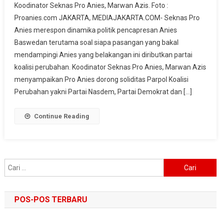
Koodinator Seknas Pro Anies, Marwan Azis. Foto :
Anies
Proanies.com JAKARTA, MEDIAJAKARTA.COM- Seknas Pro
Sarankan
Anies merespon dinamika politik pencapresan Anies
Parpol
Baswedan terutama soal siapa pasangan yang bakal
Koalisi
Perubahan
mendampingi Anies yang belakangan ini diributkan partai
Prioritaskan
koalisi perubahan. Koodinator Seknas Pro Anies, Marwan Azis
Syarat
menyampaikan Pro Anies dorong soliditas Parpol Koalisi
Administasi
Perubahan yakni Partai Nasdem, Partai Demokrat dan […]
Pencapresan
Anies
Continue Reading
Baswedan
Cari
untuk:
POS-POS TERBARU