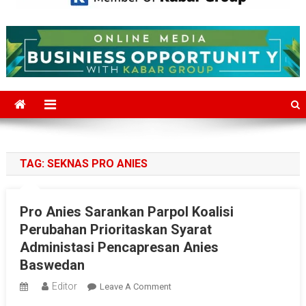
Mediajakarta.com
Situs Berita Jakarta Terkini
TAG:
SEKNAS PRO ANIES
Pro Anies Sarankan Parpol Koalisi
Perubahan Prioritaskan Syarat
Administasi Pencapresan Anies
Baswedan
Editor
On
Leave A Comment
Pro