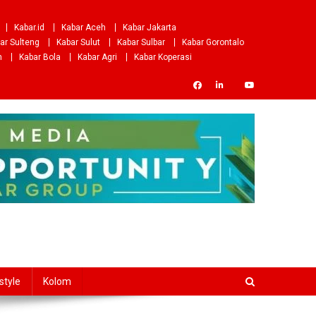
Kabar.id
Kabar Aceh
Kabar Jakarta
ar Sulteng
Kabar Sulut
Kabar Sulbar
Kabar Gorontalo
m
Kabar Bola
Kabar Agri
Kabar Koperasi
style
Kolom