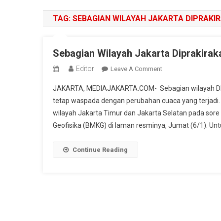
TAG:
SEBAGIAN WILAYAH JAKARTA DIPRAKI
Sebagian Wilayah Jakarta Diprakirak
Editor
On
Leave A Comment
Sebagian
JAKARTA, MEDIAJAKARTA.COM- Sebagian wilayah DKI Ja
Wilayah
tetap waspada dengan perubahan cuaca yang terjadi. “
Jakarta
wilayah Jakarta Timur dan Jakarta Selatan pada sore ha
Diprakirakan
Geofisika (BMKG) di laman resminya, Jumat (6/1). Unt
Bakal
Diguyur
Hujan
Continue Reading