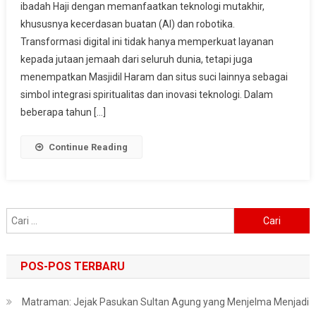
ibadah Haji dengan memanfaatkan teknologi mutakhir,
Robot
khususnya kecerdasan buatan (AI) dan robotika.
AI
Bantu
Transformasi digital ini tidak hanya memperkuat layanan
Jemaah
kepada jutaan jemaah dari seluruh dunia, tetapi juga
Di
menempatkan Masjidil Haram dan situs suci lainnya sebagai
Masjidil
simbol integrasi spiritualitas dan inovasi teknologi. Dalam
Haram
beberapa tahun […]
Continue Reading
Cari
untuk:
POS-POS TERBARU
Matraman: Jejak Pasukan Sultan Agung yang Menjelma Menjadi