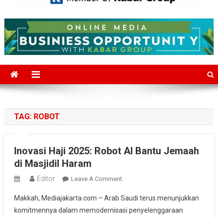
Mediajakarta.com
Situs Berita Jakarta Terkini
TAG:
ROBOT
Inovasi Haji 2025: Robot AI Bantu Jemaah
di Masjidil Haram
Editor
On
Leave A Comment
Inovasi
Makkah, Mediajakarta.com – Arab Saudi terus menunjukkan
Haji
komitmennya dalam memodernisasi penyelenggaraan
2025: