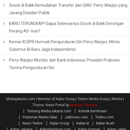
Sosok di Balik Kemudahan Transfer dan QRIS: Perry Warjiyo yang
Jarang Disadari Publik
BARU TERUNGKAP! Siapa Sebenarnya Sosok di Balik Dorongan
Perang AS–Iran?
Komisi XI DPR Hormati Pengunduran Diri Perry Warjiyo, Minta
Gubernur BI Baru Jaga Independensi
Perry Warjiyo Mundur dari Bank Indonesia, Presiden Prabowo
Terima Pengunduran Diri
Mediajakarta.com | Member of Kabar Group | Terkini Media Group | iMedia
|
Theme: News Portal by
Mystery Themes
.
Tentang MediaJakarta.com
Kontak Kemitraan
Pedoman Media Siber
Jaktimes.com
Terkini.com
News Terkini
Kabar Group
Kabar.id
Kabar Aceh
Kabar Jakarta
Kabarbandung.com
Kabar Sumsel
Kabar Jabar