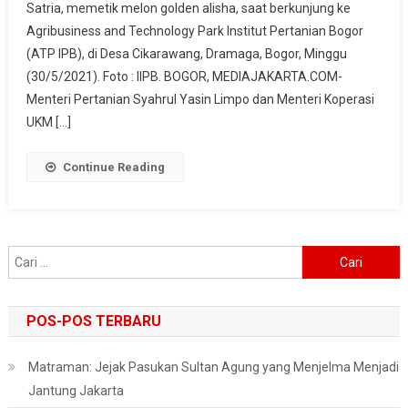
Satria, memetik melon golden alisha, saat berkunjung ke
Mentan-
Agribusiness and Technology Park Institut Pertanian Bogor
Menkop
UKM
(ATP IPB), di Desa Cikarawang, Dramaga, Bogor, Minggu
Dan
(30/5/2021). Foto : IIPB. BOGOR, MEDIAJAKARTA.COM-
Rektor
Menteri Pertanian Syahrul Yasin Limpo dan Menteri Koperasi
IPB
UKM […]
Saat
Bertandang
Continue Reading
Ke
ATB
Cari
untuk:
POS-POS TERBARU
Matraman: Jejak Pasukan Sultan Agung yang Menjelma Menjadi
Jantung Jakarta