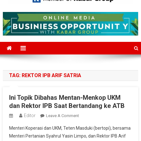
Mediajakarta.com
Situs Berita Jakarta Terkini
TAG:
REKTOR IPB ARIF SATRIA
Ini Topik Dibahas Mentan-Menkop UKM
dan Rektor IPB Saat Bertandang ke ATB
Editor
On
Leave A Comment
Ini
Menteri Koperasi dan UKM, Teten Masduki (bertopi), bersama
Topik
Menteri Pertanian Syahrul Yasin Limpo, dan Rektor IPB Arif
Dibahas