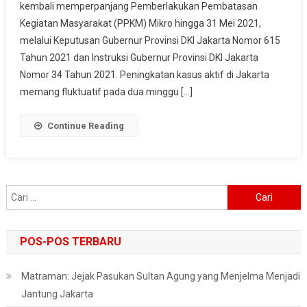
kembali memperpanjang Pemberlakukan Pembatasan
Pemprov
Kegiatan Masyarakat (PPKM) Mikro hingga 31 Mei 2021,
DKI
Jakarta
melalui Keputusan Gubernur Provinsi DKI Jakarta Nomor 615
Perpanjang
Tahun 2021 dan Instruksi Gubernur Provinsi DKI Jakarta
PPKM
Nomor 34 Tahun 2021. Peningkatan kasus aktif di Jakarta
Mikro
memang fluktuatif pada dua minggu […]
Continue Reading
Cari
untuk:
POS-POS TERBARU
Matraman: Jejak Pasukan Sultan Agung yang Menjelma Menjadi
Jantung Jakarta