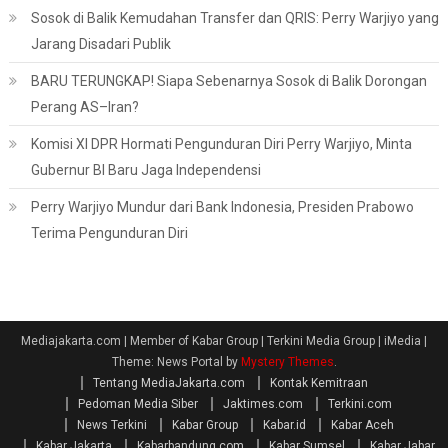
Sosok di Balik Kemudahan Transfer dan QRIS: Perry Warjiyo yang
Jarang Disadari Publik
BARU TERUNGKAP! Siapa Sebenarnya Sosok di Balik Dorongan
Perang AS–Iran?
Komisi XI DPR Hormati Pengunduran Diri Perry Warjiyo, Minta
Gubernur BI Baru Jaga Independensi
Perry Warjiyo Mundur dari Bank Indonesia, Presiden Prabowo
Terima Pengunduran Diri
Mediajakarta.com | Member of Kabar Group | Terkini Media Group | iMedia
|
Theme: News Portal by
Mystery Themes
.
Tentang MediaJakarta.com
Kontak Kemitraan
Pedoman Media Siber
Jaktimes.com
Terkini.com
News Terkini
Kabar Group
Kabar.id
Kabar Aceh
Kabar Jakarta
Kabarbandung.com
Kabar Sumsel
Kabar Jabar