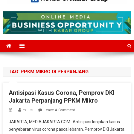
Mediajakarta.com
Situs Berita Jakarta Terkini
TAG:
PPKM MIKRO DI PERPANJANG
Antisipasi Kasus Corona, Pemprov DKI
Jakarta Perpanjang PPKM Mikro
Editor
On
Leave A Comment
Antisipasi
JAKARTA, MEDIAJAKARTA.COM- Antisipasi lonjakan kasus
Kasus
penyebaran virus corona pasca lebaran, Pemprov DKI Jakarta
Corona,