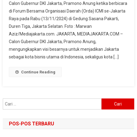
Calon Gubernur DKI Jakarta, Pramono Anung ketika berbicara
Di
di Forum Bersama Organisasi Daerah (Orda) ICMI se-Jakarta
Forbes
Raya pada Rabu (13/11/2024) di Gedung Sasana Pakarti,
ICMI,
Duren Tiga, Jakarta Selatan. Foto : Marwan
Pramono
Anung:
Aziz/Mediajakarta.com. JAKARTA, MEDIAJAKARTA.COM –
Jakarta
Calon Gubernur DKI Jakarta, Pramono Anung,
Harus
mengungkapkan visi besarnya untuk menjadikan Jakarta
Memiliki
sebagai kota bisnis utama di Indonesia, sekaligus kota […]
Identitas
Kedaerahan
Continue Reading
Yang
Kuat
Sebagai
Kota
Cari
Global
untuk:
POS-POS TERBARU