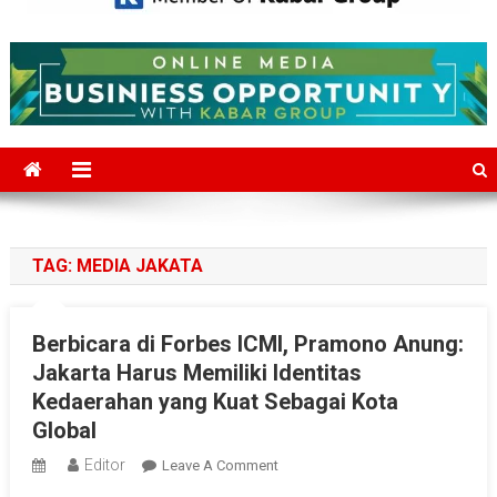
Mediajakarta.com
Situs Berita Jakarta Terkini
TAG:
MEDIA JAKATA
Berbicara di Forbes ICMI, Pramono Anung:
Jakarta Harus Memiliki Identitas
Kedaerahan yang Kuat Sebagai Kota
Global
Editor
On
Leave A Comment
Berbicara