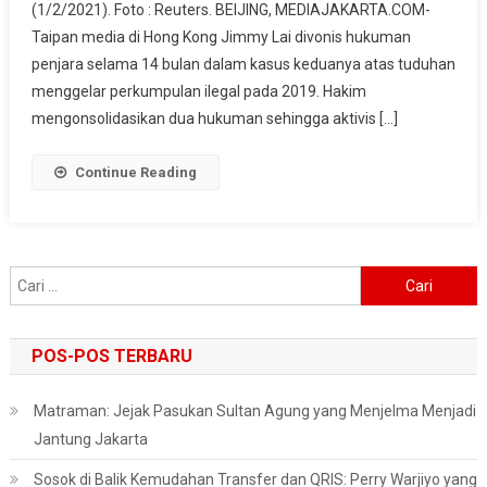
(1/2/2021). Foto : Reuters. BEIJING, MEDIAJAKARTA.COM-
Kong
Taipan media di Hong Kong Jimmy Lai divonis hukuman
Jimmy
Lai
penjara selama 14 bulan dalam kasus keduanya atas tuduhan
Divonis
menggelar perkumpulan ilegal pada 2019. Hakim
14
mengonsolidasikan dua hukuman sehingga aktivis […]
Bulan
Penjara
Continue Reading
Cari
untuk:
POS-POS TERBARU
Matraman: Jejak Pasukan Sultan Agung yang Menjelma Menjadi
Jantung Jakarta
Sosok di Balik Kemudahan Transfer dan QRIS: Perry Warjiyo yang