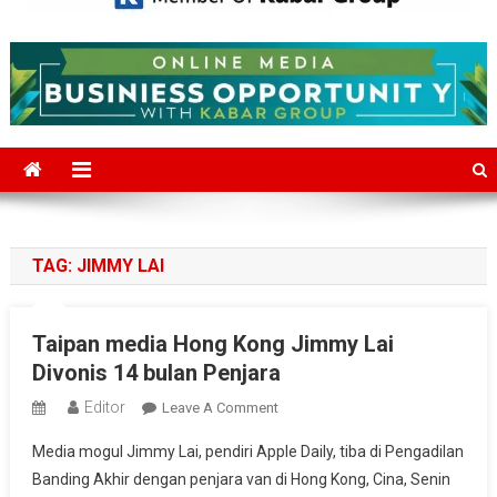
Mediajakarta.com
Situs Berita Jakarta Terkini
TAG:
JIMMY LAI
Taipan media Hong Kong Jimmy Lai
Divonis 14 bulan Penjara
Editor
On
Leave A Comment
Taipan
Media mogul Jimmy Lai, pendiri Apple Daily, tiba di Pengadilan
Media
Banding Akhir dengan penjara van di Hong Kong, Cina, Senin
Hong