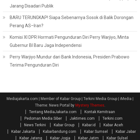
Jarang Disadari Publik
BARU TERUNGKAP! Siapa Sebenarnya Sosok di Balik Dorongan
Perang AS–Iran?
Komisi XI DPR Hormati Pengunduran Diri Perry Warjiyo, Minta
Gubernur BI Baru Jaga Independensi
Perry Warjiyo Mundur dari Bank Indonesia, Presiden Prabowo
Terima Pengunduran Diri
Mediajakarta.com | Member of Kabar Group | Terkini Media Group | iMedia
|
Theme: News Portal by
Mystery Themes
.
Tentang MediaJakarta.com
Kontak Kemitraan
Pedoman Media Siber
Jaktimes.com
Terkini.com
News Terkini
Kabar Group
Kabar.id
Kabar Aceh
Kabar Jakarta
Kabarbandung.com
Kabar Sumsel
Kabar Jabar
Kabar Jateng
Kabar Jogja
Kabar Jatim
Kabar Sulsel