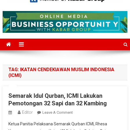
Mediajakarta.com
Situs Berita Jakarta Terkini
TAG:
IKATAN CENDEKIAWAN MUSLIM INDONESIA
(ICMI)
Semarak Idul Qurban, ICMI Lakukan
Pemotongan 32 Sapi dan 32 Kambing
Editor
On
Leave A Comment
Semarak
Ketua Panitia Pelaksana Semarak Qurban ICMI, Rhesa
Idul