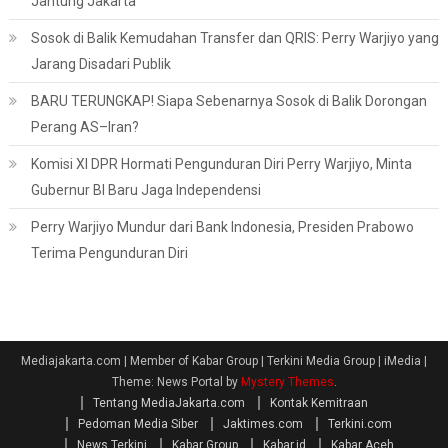
Jantung Jakarta
Sosok di Balik Kemudahan Transfer dan QRIS: Perry Warjiyo yang
Jarang Disadari Publik
BARU TERUNGKAP! Siapa Sebenarnya Sosok di Balik Dorongan
Perang AS–Iran?
Komisi XI DPR Hormati Pengunduran Diri Perry Warjiyo, Minta
Gubernur BI Baru Jaga Independensi
Perry Warjiyo Mundur dari Bank Indonesia, Presiden Prabowo
Terima Pengunduran Diri
Mediajakarta.com | Member of Kabar Group | Terkini Media Group | iMedia
|
Theme: News Portal by
Mystery Themes
.
Tentang MediaJakarta.com
Kontak Kemitraan
Pedoman Media Siber
Jaktimes.com
Terkini.com
News Terkini
Kabar Group
Kabar.id
Kabar Aceh