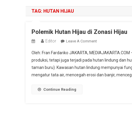
TAG:
HUTAN HIJAU
Polemik Hutan Hijau di Zonasi Hijau
Editor
On
Leave A Comment
Polemik
Oleh: Fran Fardariko JAKARTA, MEDIAJAKARTA.COM – K
Hutan
produksi, tetapi juga terjadi pada hutan lindung dan
Hijau
taman buru). Kawasan hutan lindung mempunyai fungs
Di
mengatur tata air, mencegah erosi dan banjir, mencega
Zonasi
Hijau
Continue Reading