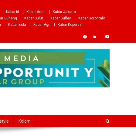
Kabar.id
Kabar Aceh
Kabar Jakarta
ar Sulteng
Kabar Sulut
Kabar Sulbar
Kabar Gorontalo
m
Kabar Bola
Kabar Agri
Kabar Koperasi
style
Kolom