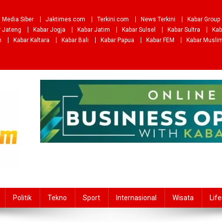
Media Siber
Jaktimes.com
Terkini.com
News Terkini
Kabar Group
r Jateng
Kabar Jogja
Kabar Jatim
Kabar Sulsel
Kabar Sultra
Kab
m
Kabar Kaltara
Kabar Bali
Kabar Papua
Kabar FEM
Kabar Musli
Politik
Tekno
Sport
Internasional
Wisata
Life