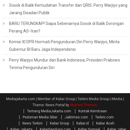
Sosok di Balik Kemudahan Transfer dan QRIS: Perry Warjiyo yang
Jarang Disadari Publik
BARU TERUNGKAP! Siapa Sebenarnya Sosok di Balik Dorongan
Perang AS–Iran?
Komisi XI DPR Hormati Pengunduran Diri Perry Warjiyo, Minta
Gubernur BI Baru Jaga Independensi
Perry Warjiyo Mundur dari Bank Indonesia, Presiden Prabowo
Terima Pengunduran Diri
Mediajakarta.com | Member of Kabar Group | Terkini Media Group | iMedia
|
Theme: News Portal by
Mystery Themes
.
Tentang MediaJakarta.com
Kontak Kemitraan
Pedoman Media Siber
Jaktimes.com
Terkini.com
News Terkini
Kabar Group
Kabar.id
Kabar Aceh
Kabar Jakarta
Kabarbandung.com
Kabar Sumsel
Kabar Jabar