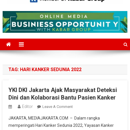
Mediajakarta.com
Situs Berita Jakarta Terkini
TAG:
HARI KANKER SEDUNIA 2022
YKI DKI Jakarta Ajak Masyarakat Deteksi
Dini dan Kolaborasi Bantu Pasien Kanker
Editor
On
Leave A Comment
YKI
JAKARTA, MEDIAJAKARTA.COM – Dalam rangka
DKI
memperingati Hari Kanker Sedunia 2022, Yayasan Kanker
Jakarta