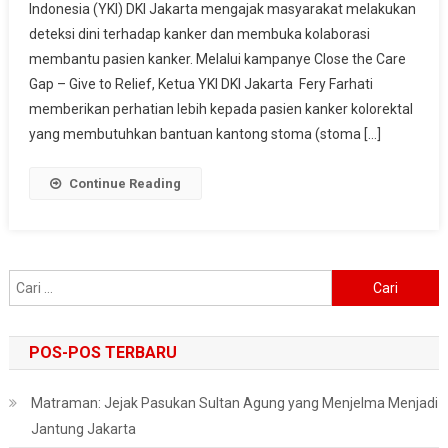
Indonesia (YKI) DKI Jakarta mengajak masyarakat melakukan
Ajak
deteksi dini terhadap kanker dan membuka kolaborasi
Masyarakat
Deteksi
membantu pasien kanker. Melalui kampanye Close the Care
Dini
Gap – Give to Relief, Ketua YKI DKI Jakarta Fery Farhati
Dan
memberikan perhatian lebih kepada pasien kanker kolorektal
Kolaborasi
yang membutuhkan bantuan kantong stoma (stoma […]
Bantu
Pasien
Continue Reading
Kanker
Cari
untuk:
POS-POS TERBARU
Matraman: Jejak Pasukan Sultan Agung yang Menjelma Menjadi
Jantung Jakarta