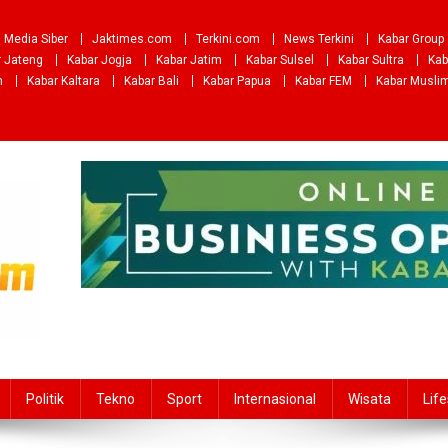
Media Siber
Jaktimes.com
Terkini.com
News Terkini
Kabar Group
r Jateng
Kabar Jogja
Kabar Jatim
Kabar Sulsel
Kabar Sultra
Kab
m
Kabar Kaltara
Kabar Bali
Kabar Papua
Kabar FEM
Kabar Musli
Politik
Tekno
Sport
Internasional
Wisata
Life