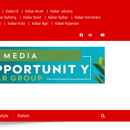
Kabar.id
Kabar Aceh
Kabar Jakarta
ar Sulteng
Kabar Sulut
Kabar Sulbar
Kabar Gorontalo
m
Kabar Bola
Kabar Agri
Kabar Koperasi
style
Kolom