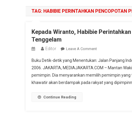
TAG:
HABIBIE PERINTAHKAN PENCOPOTAN 
Kepada Wiranto, Habibie Perintahka
Tenggelam
Editor
On
Leave A Comment
Kepada
Buku Detik-detik yang Menentukan: Jalan Panjang Indo
Wiranto,
2006. JAKARTA, MEDIAJAKARTA.COM – Mantan Wakil 
Habibie
pemimpin. Dia menyarankan memilih pemimpin yang t
Perintahkan
khawatir akan berdampak pada rakyat yang dipimpinny
Pencopotan
Prabowo
Sebelum
Continue Reading
Matahari
Tenggelam