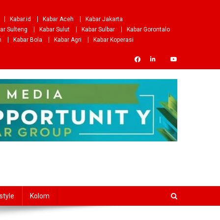
Kabar.id
Kabar Aceh
Kabar Jakarta
ar Sulteng
Kabar Sulut
Kabar Sulbar
Kabar Gorontalo
m
Kabar Bola
Kabar Agri
Kabar Koperasi
style
Kolom