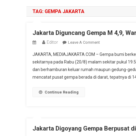
TAG:
GEMPA JAKARTA
Jakarta Diguncang Gempa M 4,9, Wa
Editor
On
Leave A Comment
Jakarta
JAKARTA, MEDIAJAKARTA.COM – Gempa bumi berkeku
Diguncang
sekitarnya pada Rabu (20/8) malam sekitar pukul 19.
Gempa
dan berhamburan keluar rumah maupun gedung-gedung 
M
mencatat pusat gempa berada di darat, tepatnya di 14
4,9,
Warga
Panik
Continue Reading
Berhamburan
Keluar
Rumah
Jakarta Digoyang Gempa Berpusat di