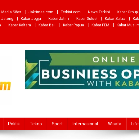
Media Siber
Jaktimes.com
Terkini.com
News Terkini
Kabar Group
r Jateng
Kabar Jogja
Kabar Jatim
Kabar Sulsel
Kabar Sultra
Kab
m
Kabar Kaltara
Kabar Bali
Kabar Papua
Kabar FEM
Kabar Musli
Politik
Tekno
Sport
Internasional
Wisata
Life