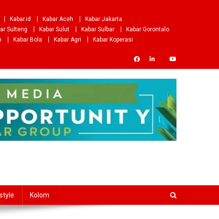
Kabar.id
Kabar Aceh
Kabar Jakarta
ar Sulteng
Kabar Sulut
Kabar Sulbar
Kabar Gorontalo
m
Kabar Bola
Kabar Agri
Kabar Koperasi
style
Kolom