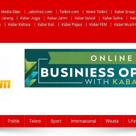
Media Siber
Jaktimes.com
Terkini.com
News Terkini
Kabar Group
r Jateng
Kabar Jogja
Kabar Jatim
Kabar Sulsel
Kabar Sultra
Kab
m
Kabar Kaltara
Kabar Bali
Kabar Papua
Kabar FEM
Kabar Musli
Politik
Tekno
Sport
Internasional
Wisata
Life