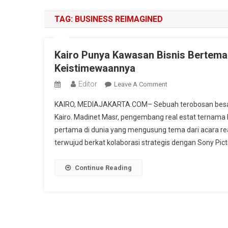
TAG:
BUSINESS REIMAGINED
Kairo Punya Kawasan Bisnis Bertema 
Keistimewaannya
Editor
On
Leave A Comment
Kairo
KAIRO, MEDIAJAKARTA.COM– Sebuah terobosan besar da
Punya
Kairo. Madinet Masr, pengembang real estat ternama 
Kawasan
pertama di dunia yang mengusung tema dari acara reali
Bisnis
terwujud berkat kolaborasi strategis dengan Sony Pict
Bertema
Shark
Tank
Continue Reading
Pertama
Di
Dunia,
Ini
Keistimewaannya