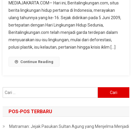
MEDIAJAKARTA.COM— Hari ini, Beritalingkungan.com, situs
Menjaga
berita lingkungan hidup pertama di Indonesia, merayakan
Suara
ulang tahunnya yang ke-16. Sejak didirikan pada 5 Juni 2009,
Bumi,
Beritalingkungan.com
bertepatan dengan Hari Lingkungan Hidup Sedunia,
Serukan
Beritalingkungan.com telah menjadi garda terdepan dalam
Aksi
menyuarakan isu-isu lingkungan, mulai dari deforestasi,
Lawan
polusi plastik, isu kelautan, pertanian hingga krisis iklim […]
Polusi
Dan
Continue Reading
Krisis
Iklim
Cari
untuk:
POS-POS TERBARU
Matraman: Jejak Pasukan Sultan Agung yang Menjelma Menjadi