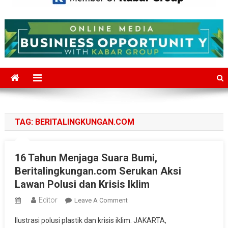
Mediajakarta.com
Situs Berita Jakarta Terkini
TAG:
BERITALINGKUNGAN.COM
16 Tahun Menjaga Suara Bumi,
Beritalingkungan.com Serukan Aksi
Lawan Polusi dan Krisis Iklim
Editor
On
Leave A Comment
16
Ilustrasi polusi plastik dan krisis iklim. JAKARTA,
Tahun