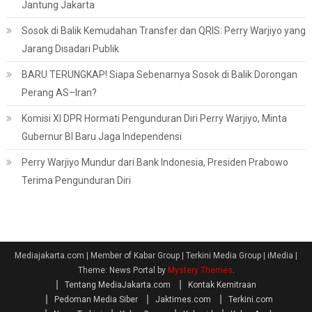
Jantung Jakarta
Sosok di Balik Kemudahan Transfer dan QRIS: Perry Warjiyo yang
Jarang Disadari Publik
BARU TERUNGKAP! Siapa Sebenarnya Sosok di Balik Dorongan
Perang AS–Iran?
Komisi XI DPR Hormati Pengunduran Diri Perry Warjiyo, Minta
Gubernur BI Baru Jaga Independensi
Perry Warjiyo Mundur dari Bank Indonesia, Presiden Prabowo
Terima Pengunduran Diri
Mediajakarta.com | Member of Kabar Group | Terkini Media Group | iMedia
|
Theme: News Portal by
Mystery Themes
.
Tentang MediaJakarta.com
Kontak Kemitraan
Pedoman Media Siber
Jaktimes.com
Terkini.com