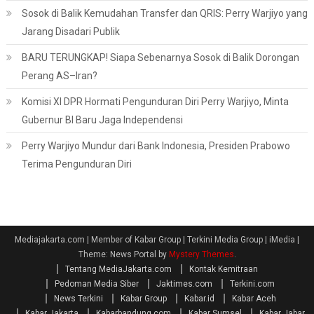
Sosok di Balik Kemudahan Transfer dan QRIS: Perry Warjiyo yang
Jarang Disadari Publik
BARU TERUNGKAP! Siapa Sebenarnya Sosok di Balik Dorongan
Perang AS–Iran?
Komisi XI DPR Hormati Pengunduran Diri Perry Warjiyo, Minta
Gubernur BI Baru Jaga Independensi
Perry Warjiyo Mundur dari Bank Indonesia, Presiden Prabowo
Terima Pengunduran Diri
Mediajakarta.com | Member of Kabar Group | Terkini Media Group | iMedia
|
Theme: News Portal by
Mystery Themes
.
Tentang MediaJakarta.com
Kontak Kemitraan
Pedoman Media Siber
Jaktimes.com
Terkini.com
News Terkini
Kabar Group
Kabar.id
Kabar Aceh
Kabar Jakarta
Kabarbandung.com
Kabar Sumsel
Kabar Jabar