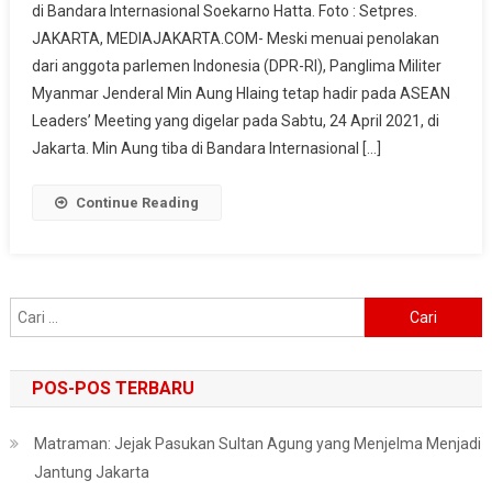
di Bandara Internasional Soekarno Hatta. Foto : Setpres.
Penolakan,
JAKARTA, MEDIAJAKARTA.COM- Meski menuai penolakan
Panglima
dari anggota parlemen Indonesia (DPR-RI), Panglima Militer
Militer
Myanmar
Myanmar Jenderal Min Aung Hlaing tetap hadir pada ASEAN
Jenderal
Leaders’ Meeting yang digelar pada Sabtu, 24 April 2021, di
Min
Jakarta. Min Aung tiba di Bandara Internasional […]
Aung
Hlaing
Continue Reading
Tiba
Di
Jakarta
Cari
untuk:
POS-POS TERBARU
Matraman: Jejak Pasukan Sultan Agung yang Menjelma Menjadi
Jantung Jakarta