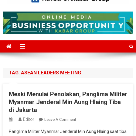
Mediajakarta.com
Situs Berita Jakarta Terkini
TAG:
ASEAN LEADERS MEETING
Meski Menulai Penolakan, Panglima Militer
Myanmar Jenderal Min Aung Hlaing Tiba
di Jakarta
Editor
On
Leave A Comment
Meski
Panglima Militer Myanmar Jenderal Min Aung Hlaing saat tiba
Menulai