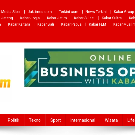
Media Siber
Jaktimes.com
Terkini.com
News Terkini
Kabar Group
r Jateng
Kabar Jogja
Kabar Jatim
Kabar Sulsel
Kabar Sultra
Kab
m
Kabar Kaltara
Kabar Bali
Kabar Papua
Kabar FEM
Kabar Musli
Politik
Tekno
Sport
Internasional
Wisata
Life