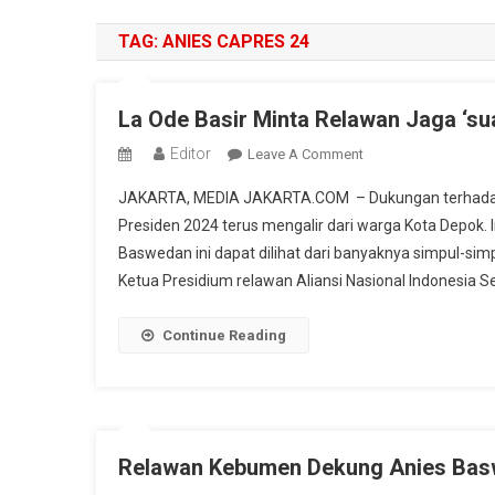
TAG:
ANIES CAPRES 24
La Ode Basir Minta Relawan Jaga ‘s
Editor
On
Leave A Comment
La
JAKARTA, MEDIA JAKARTA.COM – Dukungan terhadap 
Ode
Presiden 2024 terus mengalir dari warga Kota Depok.
Basir
Baswedan ini dapat dilihat dari banyaknya simpul-sim
Minta
Ketua Presidium relawan Aliansi Nasional Indonesia Se
Relawan
Jaga
‘suara’
Continue Reading
Anies
Baswedan
Di
Depok
Relawan Kebumen Dekung Anies Bas