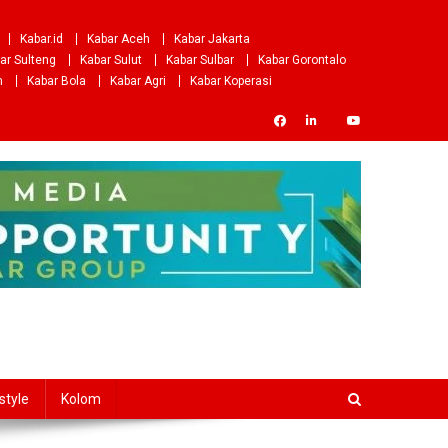
Kabar.id
Kabar Aceh
Kabar Jakarta
ar Sulteng
Kabar Sulut
Kabar Sulbar
Kabar Gorontalo
m
Kabar Bola
Kabar Agri
Kabar Koperasi
style
Kolom