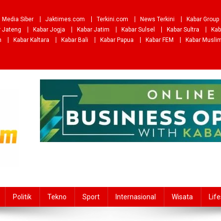
Media Siber
Jaktimes.com
Terkini.com
News Terkini
Kabar Group
r Jateng
Kabar Jogja
Kabar Jatim
Kabar Sulsel
Kabar Sultra
Kab
m
Kabar Kaltara
Kabar Bali
Kabar Papua
Kabar FEM
Kabar Musli
Politik
Tekno
Sport
Internasional
Wisata
Life