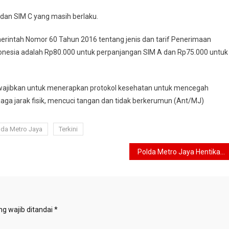
 dan SIM C yang masih berlaku.
erintah Nomor 60 Tahun 2016 tentang jenis dan tarif Penerimaan
donesia adalah Rp80.000 untuk perpanjangan SIM A dan Rp75.000 untuk
 diwajibkan untuk menerapkan protokol kesehatan untuk mencegah
a jarak fisik, mencuci tangan dan tidak berkerumun (Ant/MJ)
lda Metro Jaya
Terkini
Polda Metro Jaya Hentikan Penyidikan Kecelakaan Putra Gubernur Kaltara dan Kader PSI
g wajib ditandai
*