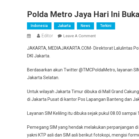
Polda Metro Jaya Hari Ini Buk
Indonesia
Jakarta
News
Terkini
Editor
On
Leave A Comment
Polda
JAKARTA, MEDIAJAKARTA.COM- Direktorat Lalulintas Polda
Metro
DKI Jakarta.
Jaya
Hari
Berdasarkan akun Twitter @TMCPoldaMetro, layanan SIM Ke
Ini
Jakarta Selatan.
Buka
Layanan
Untuk wilayah Jakarta Timur dibuka di Mall Grand Cakung
SIM
di Jakarta Pusat di kantor Pos Lapangan Banteng dan Jaka
Keliling
Di
Layanan SIM Keliling itu dibuka sejak pukul 08.00 sampai 
Empat
Lokasi
Pemegang SIM yang hendak melakukan perpanjangan di g
yakni KTP asli dan SIM asli berikut fotokopi, mengisi for