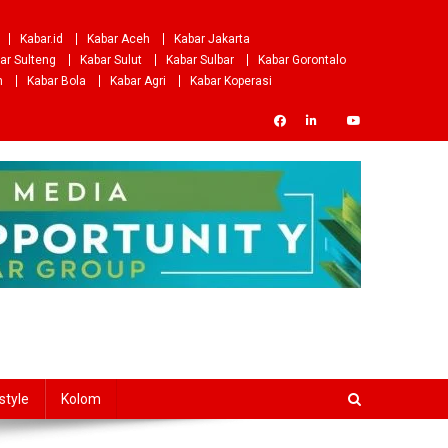
Kabar.id
Kabar Aceh
Kabar Jakarta
ar Sulteng
Kabar Sulut
Kabar Sulbar
Kabar Gorontalo
m
Kabar Bola
Kabar Agri
Kabar Koperasi
style
Kolom