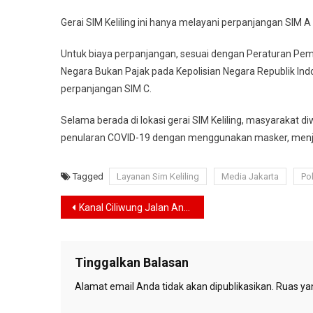
Gerai SIM Keliling ini hanya melayani perpanjangan SIM A
Untuk biaya perpanjangan, sesuai dengan Peraturan Pem
Negara Bukan Pajak pada Kepolisian Negara Republik In
perpanjangan SIM C.
Selama berada di lokasi gerai SIM Keliling, masyarakat
penularan COVID-19 dengan menggunakan masker, menjag
Tagged
Layanan Sim Keliling
Media Jakarta
Po
Navigasi
Kanal Ciliwung Jalan Antara, Jalan Pasar Baru Selatan dan Taman Proklamasi Ditetapkan Sebagai Cagar Budaya
pos
Tinggalkan Balasan
Alamat email Anda tidak akan dipublikasikan.
Ruas yan