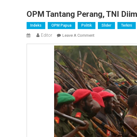
OPM Tantang Perang, TNI Diim
Indeks
OPM Papua
Politik
Slider
Terkini
Editor
On
Leave A Comment
OPM
Tantang
Perang,
TNI
Diimbau
Tidak
Terpancing