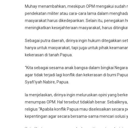
Muhay menambahkan, meskipun OPM mengakui sudah me
pendekatan militer atau cara-cara lama dalam menghad
masyarakat harus dikedepankan. Selain itu, penegakan h
meningkatkan kesejahteraan masyarakat, harus ditingkat
Sebagai putra daerah, dirinya ingin hukum ditegakkan se
hanya untuk masyarakat, tapi juga untuk pihak keamanan yan
kekerasan di tanah Papua.
“Kita sebagai sesama anak bangsa dalam bingkai Negara
agar tidak terjadi lagi konflik dan kekerasan di bumi Pap
Syafi’iyah Nabire, Papua.
Ia menjelaskan, dirinya ingin meluruskan opini yang be
menumpas OPM. Hal tersebut tidaklah benar. Sebaliknya,
religius “Apabila konflik Papua mau diselesaikan seca
kepentingan agar secara bersama-sama mencari solusi 