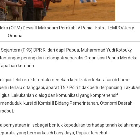
eka (OPM) Devisi II Makodam Pemkab IV Paniai. Foto : TEMPO/Jerry
Omona
n Sejahtera (PKS) DPR RI dari dapil Papua, Muhammad Yudi Kotouky,
s tantangan perang dari kelompok separatis Organisasi Papua Merdeka
pa hari kemarin.
eligius lebih efektif untuk menekan konflik dan kekerasan di bumi
rlu terlalu ditanggapi, aparat TNI/ Polri tidak perlu terpancing. Lakuka
ligius. Lakukanlah dialog dan komunikasi yang komprehensif
ng menduduki kursi di Komisi II Bidang Pemerintahan, Otonomi Daerah,
rsebut.
pernyataan ini sebagai bentuk kepedulian terhadap tanah kelahirann
aratis yang bermarkas di Lany Jaya, Papua, tersebut.