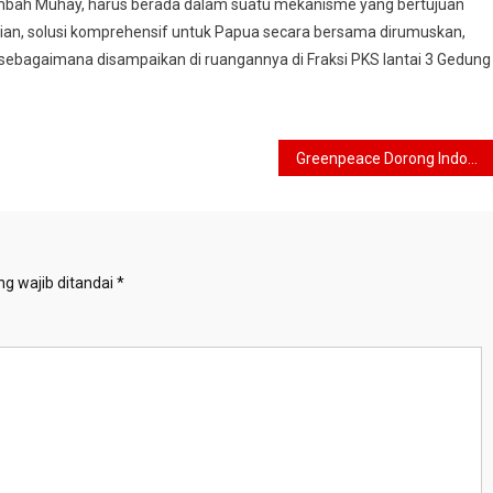
mbah Muhay, harus berada dalam suatu mekanisme yang bertujuan
ian, solusi komprehensif untuk Papua secara bersama dirumuskan,
sebagaimana disampaikan di ruangannya di Fraksi PKS lantai 3 Gedung
Greenpeace Dorong Indonesia Kembangkan Energi Terbaharukan
g wajib ditandai
*