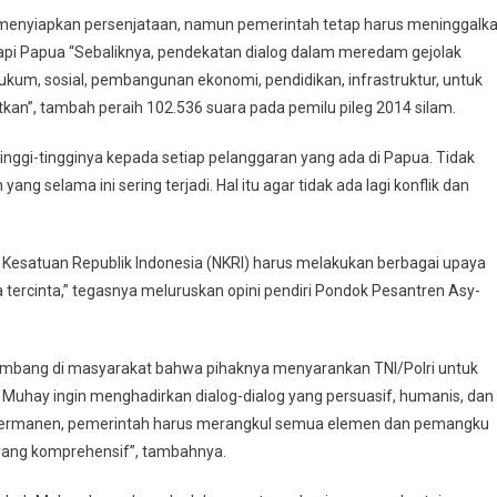
nyiapkan persenjataan, namun pemerintah tetap harus meninggalk
api Papua “Sebaliknya, pendekatan dialog dalam meredam gejolak
ukum, sosial, pembangunan ekonomi, pendidikan, infrastruktur, untuk
kan”, tambah peraih 102.536 suara pada pemilu pileg 2014 silam.
tinggi-tingginya kepada setiap pelanggaran yang ada di Papua. Tidak
g selama ini sering terjadi. Hal itu agar tidak ada lagi konflik dan
 Kesatuan Republik Indonesia (NKRI) harus melakukan berbagai upaya
ua tercinta,” tegasnya meluruskan opini pendiri Pondok Pesantren Asy-
rkembang di masyarakat bahwa pihaknya menyarankan TNI/Polri untuk
 Muhay ingin menghadirkan dialog-dialog yang persuasif, humanis, dan
ra permanen, pemerintah harus merangkul semua elemen dan pemangku
yang komprehensif”, tambahnya.