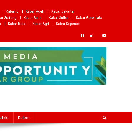
Kabar.id
Kabar Aceh
Kabar Jakarta
ar Sulteng
Kabar Sulut
Kabar Sulbar
Kabar Gorontalo
m
Kabar Bola
Kabar Agri
Kabar Koperasi
style
Kolom