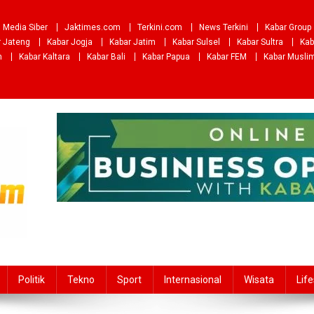
Media Siber
Jaktimes.com
Terkini.com
News Terkini
Kabar Group
r Jateng
Kabar Jogja
Kabar Jatim
Kabar Sulsel
Kabar Sultra
Kab
m
Kabar Kaltara
Kabar Bali
Kabar Papua
Kabar FEM
Kabar Musli
Politik
Tekno
Sport
Internasional
Wisata
Life