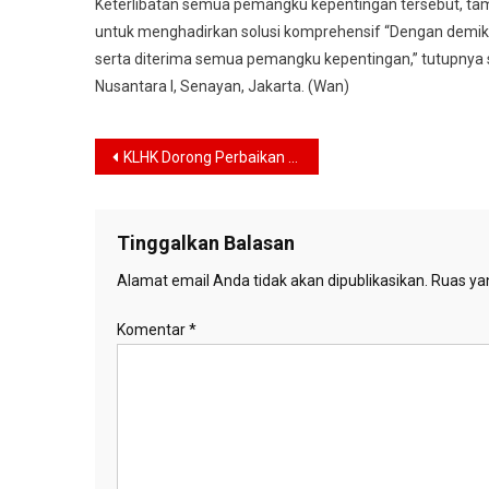
Keterlibatan semua pemangku kepentingan tersebut, ta
untuk menghadirkan solusi komprehensif “Dengan demik
serta diterima semua pemangku kepentingan,” tutupnya 
Nusantara I, Senayan, Jakarta. (Wan)
Navigasi
KLHK Dorong Perbaikan Tata Kelola Lahan Gambut
pos
Tinggalkan Balasan
Alamat email Anda tidak akan dipublikasikan.
Ruas yan
Komentar
*