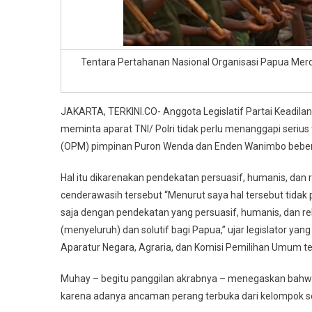
Tentara Pertahanan Nasional Organisasi Papua Merd
JAKARTA, TERKINI.CO- Anggota Legislatif Partai Keadila
meminta aparat TNI/ Polri tidak perlu menanggapi seriu
(OPM) pimpinan Puron Wenda dan Enden Wanimbo bebera
Hal itu dikarenakan pendekatan persuasif, humanis, dan r
cenderawasih tersebut “Menurut saya hal tersebut tidak pe
saja dengan pendekatan yang persuasif, humanis, dan re
(menyeluruh) dan solutif bagi Papua,” ujar legislator ya
Aparatur Negara, Agraria, dan Komisi Pemilihan Umum te
Muhay – begitu panggilan akrabnya – menegaskan bahwa 
karena adanya ancaman perang terbuka dari kelompok sep