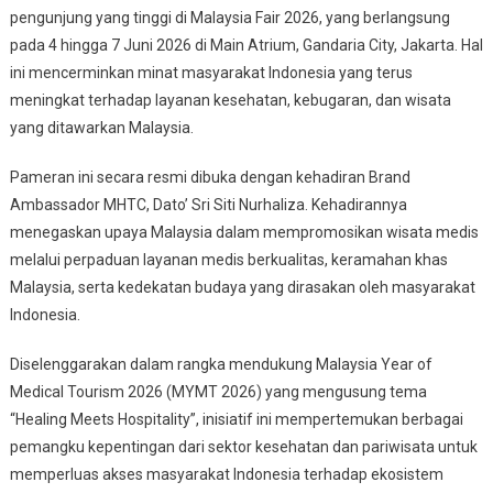
Indonesia
pengunjung yang tinggi di Malaysia Fair 2026, yang berlangsung
Berobat
pada 4 hingga 7 Juni 2026 di Main Atrium, Gandaria City, Jakarta. Hal
Ke
ini mencerminkan minat masyarakat Indonesia yang terus
Negeri
meningkat terhadap layanan kesehatan, kebugaran, dan wisata
Jiran
yang ditawarkan Malaysia.
Pameran ini secara resmi dibuka dengan kehadiran Brand
Ambassador MHTC, Dato’ Sri Siti Nurhaliza. Kehadirannya
menegaskan upaya Malaysia dalam mempromosikan wisata medis
melalui perpaduan layanan medis berkualitas, keramahan khas
Malaysia, serta kedekatan budaya yang dirasakan oleh masyarakat
Indonesia.
Diselenggarakan dalam rangka mendukung Malaysia Year of
Medical Tourism 2026 (MYMT 2026) yang mengusung tema
“Healing Meets Hospitality”, inisiatif ini mempertemukan berbagai
pemangku kepentingan dari sektor kesehatan dan pariwisata untuk
memperluas akses masyarakat Indonesia terhadap ekosistem