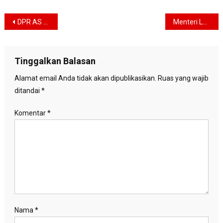
Navigasi
DPR AS Belok Arah, Trump Dapat Pukulan Politik dalam Isu Iran
Menteri LH Target Tanam 2 Miliar Pohon, Greenpress Indonesia: 3 Juta Hektare Hutan yang Hilang Setara Berapa Miliar Pohon?
pos
Tinggalkan Balasan
Alamat email Anda tidak akan dipublikasikan.
Ruas yang wajib
ditandai
*
Komentar
*
Nama
*