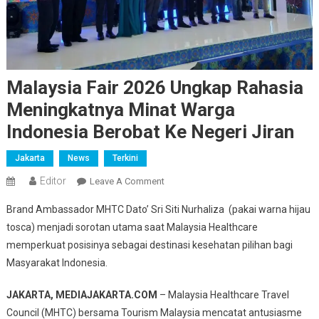
Malaysia Fair 2026 Ungkap Rahasia
Meningkatnya Minat Warga
Indonesia Berobat Ke Negeri Jiran
Jakarta
News
Terkini
Editor
On
Leave A Comment
Malaysia
Brand Ambassador MHTC Dato’ Sri Siti Nurhaliza (pakai warna hijau
Fair
tosca) menjadi sorotan utama saat Malaysia Healthcare
2026
memperkuat posisinya sebagai destinasi kesehatan pilihan bagi
Ungkap
Masyarakat Indonesia.
Rahasia
Meningkatnya
JAKARTA, MEDIAJAKARTA.COM
– Malaysia Healthcare Travel
Minat
Warga
Council (MHTC) bersama Tourism Malaysia mencatat antusiasme