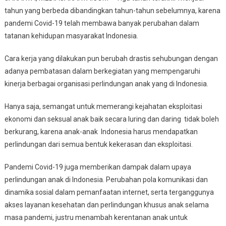
Anak
tahun yang berbeda dibandingkan tahun-tahun sebelumnya, karena
Indonesia
pandemi Covid-19 telah membawa banyak perubahan dalam
Dari
tatanan kehidupan masyarakat Indonesia.
Segala
Bentuk
Cara kerja yang dilakukan pun berubah drastis sehubungan dengan
Eksploitasi
Ekonomi
adanya pembatasan dalam berkegiatan yang mempengaruhi
Dan
kinerja berbagai organisasi perlindungan anak yang di Indonesia.
Seksual
Hanya saja, semangat untuk memerangi kejahatan eksploitasi
ekonomi dan seksual anak baik secara luring dan daring tidak boleh
berkurang, karena anak-anak Indonesia harus mendapatkan
perlindungan dari semua bentuk kekerasan dan eksploitasi.
Pandemi Covid-19 juga memberikan dampak dalam upaya
perlindungan anak di Indonesia. Perubahan pola komunikasi dan
dinamika sosial dalam pemanfaatan internet, serta terganggunya
akses layanan kesehatan dan perlindungan khusus anak selama
masa pandemi, justru menambah kerentanan anak untuk