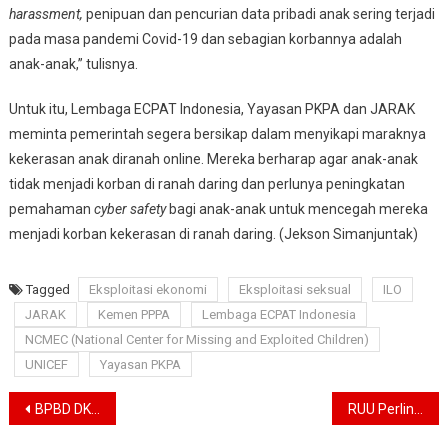
harassment,
penipuan dan pencurian data pribadi anak sering terjadi
pada masa pandemi Covid-19 dan sebagian korbannya adalah
anak-anak,” tulisnya.
Untuk itu, Lembaga ECPAT Indonesia, Yayasan PKPA dan JARAK
meminta pemerintah segera bersikap dalam menyikapi maraknya
kekerasan anak diranah online. Mereka berharap agar anak-anak
tidak menjadi korban di ranah daring dan perlunya peningkatan
pemahaman
cyber safety
bagi anak-anak untuk mencegah mereka
menjadi korban kekerasan di ranah daring. (Jekson Simanjuntak)
Tagged
Eksploitasi ekonomi
Eksploitasi seksual
ILO
JARAK
Kemen PPPA
Lembaga ECPAT Indonesia
NCMEC (National Center for Missing and Exploited Children)
UNICEF
Yayasan PKPA
Navigasi
BPBD DKI Imbau Warga Hemat Air Saat Musim Kemarau
RUU Perlindungan PRT Harus Segera Disahkan, Ini Alasanya..