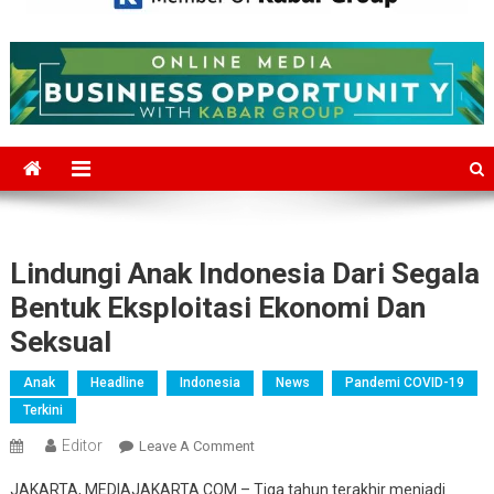
Mediajakarta.com
Situs Berita Jakarta Terkini
Lindungi Anak Indonesia Dari Segala
Bentuk Eksploitasi Ekonomi Dan
Seksual
Anak
Headline
Indonesia
News
Pandemi COVID-19
Terkini
Editor
On
Leave A Comment
Lindungi
JAKARTA, MEDIAJAKARTA.COM – Tiga tahun terakhir menjadi