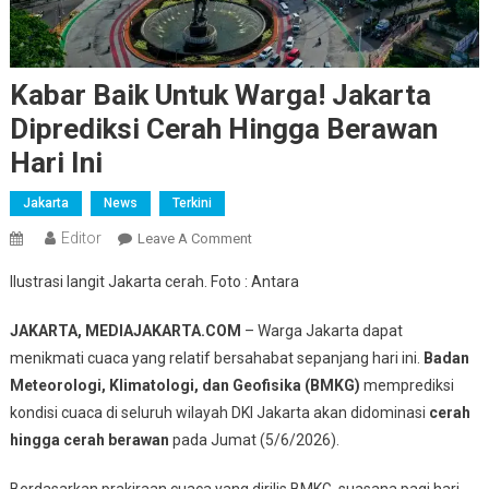
Kabar Baik Untuk Warga! Jakarta
Diprediksi Cerah Hingga Berawan
Hari Ini
Jakarta
News
Terkini
Editor
On
Leave A Comment
Kabar
Ilustrasi langit Jakarta cerah. Foto : Antara
Baik
Untuk
JAKARTA, MEDIAJAKARTA.COM
– Warga Jakarta dapat
Warga!
menikmati cuaca yang relatif bersahabat sepanjang hari ini.
Badan
Jakarta
Meteorologi, Klimatologi, dan Geofisika (BMKG)
memprediksi
Diprediksi
kondisi cuaca di seluruh wilayah DKI Jakarta akan didominasi
cerah
Cerah
Hingga
hingga cerah berawan
pada Jumat (5/6/2026).
Berawan
Berdasarkan prakiraan cuaca yang dirilis BMKG, suasana pagi hari
Hari