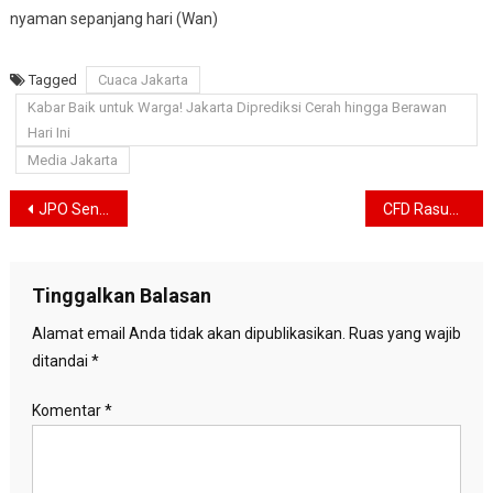
nyaman sepanjang hari (Wan)
Tagged
Cuaca Jakarta
Kabar Baik untuk Warga! Jakarta Diprediksi Cerah hingga Berawan
Hari Ini
Media Jakarta
Navigasi
JPO Senen Sentral Kembali Dibuka, Pejalan Kaki Kini Bisa Menyeberang Lebih Nyaman
CFD Rasuna Said Makin Ramai, Begini Cara Sudinhub Jaksel Antisipasi Parkir Liar dan Pungli
pos
Tinggalkan Balasan
Alamat email Anda tidak akan dipublikasikan.
Ruas yang wajib
ditandai
*
Komentar
*