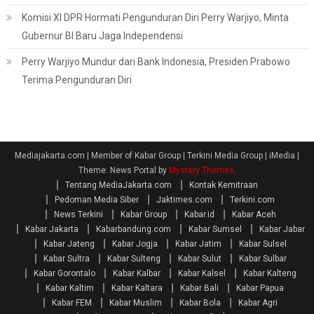
Komisi XI DPR Hormati Pengunduran Diri Perry Warjiyo, Minta
Gubernur BI Baru Jaga Independensi
Perry Warjiyo Mundur dari Bank Indonesia, Presiden Prabowo
Terima Pengunduran Diri
Mediajakarta.com | Member of Kabar Group | Terkini Media Group | iMedia
|
Theme: News Portal by
Mystery Themes
.
Tentang MediaJakarta.com
Kontak Kemitraan
Pedoman Media Siber
Jaktimes.com
Terkini.com
News Terkini
Kabar Group
Kabar.id
Kabar Aceh
Kabar Jakarta
Kabarbandung.com
Kabar Sumsel
Kabar Jabar
Kabar Jateng
Kabar Jogja
Kabar Jatim
Kabar Sulsel
Kabar Sultra
Kabar Sulteng
Kabar Sulut
Kabar Sulbar
Kabar Gorontalo
Kabar Kalbar
Kabar Kalsel
Kabar Kalteng
Kabar Kaltim
Kabar Kaltara
Kabar Bali
Kabar Papua
Kabar FEM
Kabar Muslim
Kabar Bola
Kabar Agri