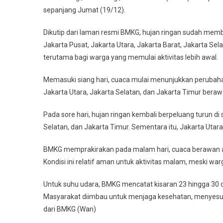
sepanjang Jumat (19/12).
Sejak
Pagi,
Dikutip dari laman resmi BMKG, hujan ringan sudah membas
BMKG
Jakarta Pusat, Jakarta Utara, Jakarta Barat, Jakarta Sela
Imbau
Warga
terutama bagi warga yang memulai aktivitas lebih awal.
Tetap
Memasuki siang hari, cuaca mulai menunjukkan perubahan
Waspada
Jakarta Utara, Jakarta Selatan, dan Jakarta Timur beraw
Pada sore hari, hujan ringan kembali berpeluang turun di
Selatan, dan Jakarta Timur. Sementara itu, Jakarta Utar
BMKG memprakirakan pada malam hari, cuaca berawan ak
Kondisi ini relatif aman untuk aktivitas malam, meski w
Untuk suhu udara, BMKG mencatat kisaran 23 hingga 30 d
Masyarakat diimbau untuk menjaga kesehatan, menyesuaik
dari BMKG (Wan)