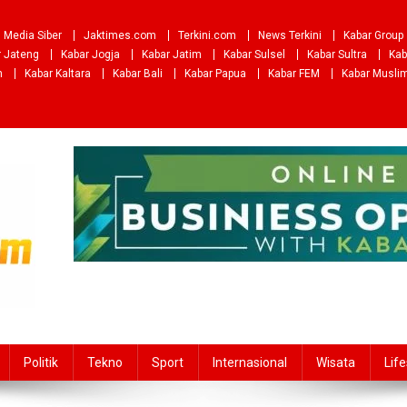
Media Siber
Jaktimes.com
Terkini.com
News Terkini
Kabar Group
r Jateng
Kabar Jogja
Kabar Jatim
Kabar Sulsel
Kabar Sultra
Kab
m
Kabar Kaltara
Kabar Bali
Kabar Papua
Kabar FEM
Kabar Musli
Politik
Tekno
Sport
Internasional
Wisata
Life