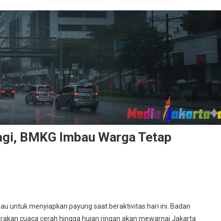
Pagi, BMKG Imbau Warga Tetap
au untuk menyiapkan payung saat beraktivitas hari ini. Badan
irakan cuaca cerah hingga hujan ringan akan mewarnai Jakarta