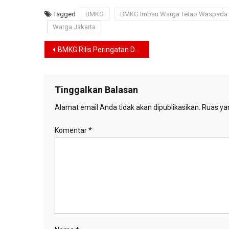
Tagged
BMKG
BMKG Imbau Warga Tetap Waspada
Warga Jakarta
Navigasi
BMKG Rilis Peringatan Dini Angin Kencang di Perairan Jakarta, Warga Diminta Waspada
pos
Tinggalkan Balasan
Alamat email Anda tidak akan dipublikasikan.
Ruas yan
Komentar
*