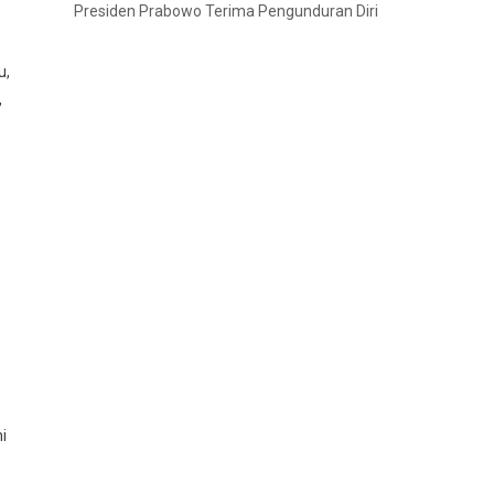
Presiden Prabowo Terima Pengunduran Diri
u,
,
i