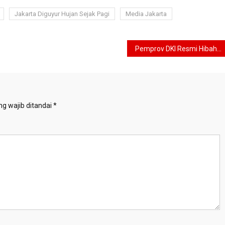
Jakarta Diguyur Hujan Sejak Pagi
Media Jakarta
Pemprov DKI Resmi Hibahkan Gedung YLBHI, Pramono Anung Tegaskan Dukungan bagi Demokrasi
g wajib ditandai
*