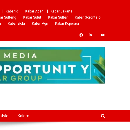
Kabar.id
Kabar Aceh
Kabar Jakarta
ar Sulteng
Kabar Sulut
Kabar Sulbar
Kabar Gorontalo
m
Kabar Bola
Kabar Agri
Kabar Koperasi
style
Kolom