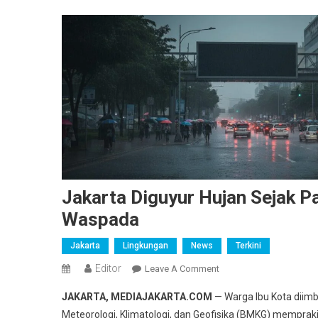
Jakarta Diguyur Hujan Sejak 
Waspada
Jakarta
Lingkungan
News
Terkini
Editor
On
Leave A Comment
Jakarta
JAKARTA, MEDIAJAKARTA.COM
— Warga Ibu Kota diimb
Diguyur
Meteorologi, Klimatologi, dan Geofisika (BMKG) memprak
Hujan