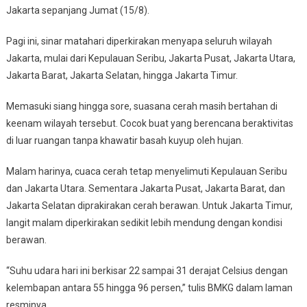
Jakarta sepanjang Jumat (15/8).
Nyaman
Di
Pagi ini, sinar matahari diperkirakan menyapa seluruh wilayah
Kisaran
22-
Jakarta, mulai dari Kepulauan Seribu, Jakarta Pusat, Jakarta Utara,
31
Jakarta Barat, Jakarta Selatan, hingga Jakarta Timur.
Derajat
Memasuki siang hingga sore, suasana cerah masih bertahan di
keenam wilayah tersebut. Cocok buat yang berencana beraktivitas
di luar ruangan tanpa khawatir basah kuyup oleh hujan.
Malam harinya, cuaca cerah tetap menyelimuti Kepulauan Seribu
dan Jakarta Utara. Sementara Jakarta Pusat, Jakarta Barat, dan
Jakarta Selatan diprakirakan cerah berawan. Untuk Jakarta Timur,
langit malam diperkirakan sedikit lebih mendung dengan kondisi
berawan.
“Suhu udara hari ini berkisar 22 sampai 31 derajat Celsius dengan
kelembapan antara 55 hingga 96 persen,” tulis BMKG dalam laman
resminya.