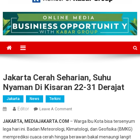
Mediajakarta.com
Situs Berita Jakarta Terkini
Jakarta Cerah Seharian, Suhu
Nyaman Di Kisaran 22-31 Derajat
Jakarta
News
Terkini
Editor
On
Leave A Comment
Jakarta
JAKARTA, MEDIAJAKARTA.COM
– Warga Ibu Kota bisa tersenyum
Cerah
lega hari ini. Badan Meteorologi, Klimatologi, dan Geofisika (BMKG)
Seharian,
memprediksi cuaca cerah hingga berawan bakal menaungi langit
Suhu