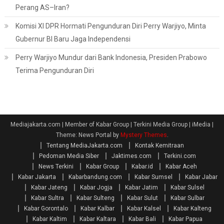
Perang AS–Iran?
Komisi XI DPR Hormati Pengunduran Diri Perry Warjiyo, Minta
Gubernur BI Baru Jaga Independensi
Perry Warjiyo Mundur dari Bank Indonesia, Presiden Prabowo
Terima Pengunduran Diri
Mediajakarta.com | Member of Kabar Group | Terkini Media Group | iMedia
|
Theme: News Portal by
Mystery Themes
.
Tentang MediaJakarta.com
Kontak Kemitraan
Pedoman Media Siber
Jaktimes.com
Terkini.com
News Terkini
Kabar Group
Kabar.id
Kabar Aceh
Kabar Jakarta
Kabarbandung.com
Kabar Sumsel
Kabar Jabar
Kabar Jateng
Kabar Jogja
Kabar Jatim
Kabar Sulsel
Kabar Sultra
Kabar Sulteng
Kabar Sulut
Kabar Sulbar
Kabar Gorontalo
Kabar Kalbar
Kabar Kalsel
Kabar Kalteng
Kabar Kaltim
Kabar Kaltara
Kabar Bali
Kabar Papua