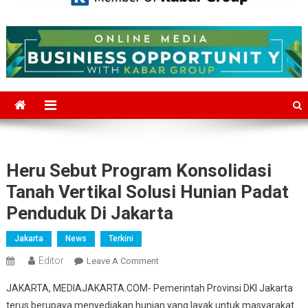
Mediajakarta.com
Situs Berita Jakarta Terkini
Heru Sebut Program Konsolidasi
Tanah Vertikal Solusi Hunian Padat
Penduduk Di Jakarta
Jakarta
News
Terkini
Editor
On
Leave A Comment
Heru
JAKARTA, MEDIAJAKARTA.COM- Pemerintah Provinsi DKI Jakarta
Sebut
terus berupaya menyediakan hunian yang layak untuk masyarakat.
Program