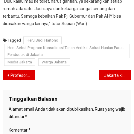
“Dulu kalau mau ke toilet, harus gantian, ya sekarang kan setiap
rumah ada satu. Jadi saya dan keluarga sangat senang dan
terbantu. Semoga kebaikan Pak Pj. Gubernur dan Pak AHY bisa
dirasakan warga lainnya,” tutur Sopian (Wan)
Tagged
Heru Budi Hartono
Heru Sebut Program Konsolidasi Tanah Vertikal Solusi Hunian Padat
Penduduk di Jakarta
Media Jakarta
Warga Jakarta
Navigasi
Profesor Suryadi dari UNJ Kembangkan Model Inovatif Guru di Era Digital
Jakarta kirim 389 orang pada Peparnas XVII di Solo, Ini Harapan Dispora DKI
pos
Tinggalkan Balasan
Alamat email Anda tidak akan dipublikasikan.
Ruas yang wajib
ditandai
*
Komentar
*