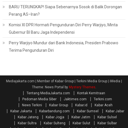
BARU TERUNGKAP! Siapa Sebenarnya Sosok di Balik Dorongan
Perang AS–Iran?
Komisi XI DPR Hormati Pengunduran Diri Perry Warjiyo, Minta
Gubernur BI Baru Jaga Independensi
Perry Warjiyo Mundur dari Bank Indonesia, Presiden Prabowo
Terima Pengunduran Diri
Mediajakarta.com | Member of Kabar Group | Terkini Media Group | iMedia
|
Theme: News Portal by
Mystery Themes
.
Tentang MediaJakarta.com
Kontak Kemitraan
Pedoman Media Siber
Jaktimes.com
Terkini.com
News Terkini
Kabar Group
Kabar.id
Kabar Aceh
Kabar Jakarta
Kabarbandung.com
Kabar Sumsel
Kabar Jabar
Kabar Jateng
Kabar Jogja
Kabar Jatim
Kabar Sulsel
Kabar Sultra
Kabar Sulteng
Kabar Sulut
Kabar Sulbar