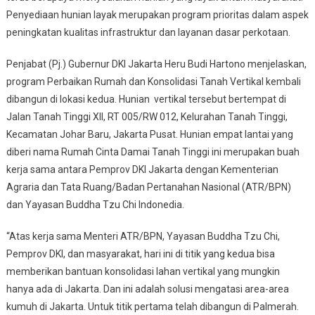
Penyediaan hunian layak merupakan program prioritas dalam aspek
Konsolidasi
peningkatan kualitas infrastruktur dan layanan dasar perkotaan.
Tanah
Vertikal
Penjabat (Pj.) Gubernur DKI Jakarta Heru Budi Hartono menjelaskan,
Solusi
Hunian
program Perbaikan Rumah dan Konsolidasi Tanah Vertikal kembali
Padat
dibangun di lokasi kedua. Hunian vertikal tersebut bertempat di
Penduduk
Jalan Tanah Tinggi XII, RT 005/RW 012, Kelurahan Tanah Tinggi,
Di
Kecamatan Johar Baru, Jakarta Pusat. Hunian empat lantai yang
Jakarta
diberi nama Rumah Cinta Damai Tanah Tinggi ini merupakan buah
kerja sama antara Pemprov DKI Jakarta dengan Kementerian
Agraria dan Tata Ruang/Badan Pertanahan Nasional (ATR/BPN)
dan Yayasan Buddha Tzu Chi Indonedia.
“Atas kerja sama Menteri ATR/BPN, Yayasan Buddha Tzu Chi,
Pemprov DKI, dan masyarakat, hari ini di titik yang kedua bisa
memberikan bantuan konsolidasi lahan vertikal yang mungkin
hanya ada di Jakarta. Dan ini adalah solusi mengatasi area-area
kumuh di Jakarta. Untuk titik pertama telah dibangun di Palmerah.