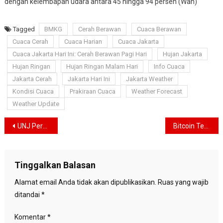
dengan kelembapan udara antara 45 hingga 94 persen (Wan)
Tagged
BMKG
Cerah Berawan
Cuaca Berawan
Cuaca Cerah
Cuaca Harian
Cuaca Jakarta
Cuaca Jakarta Hari Ini: Cerah Berawan Pagi Hari
Hujan Jakarta
Hujan Ringan
Hujan Ringan Malam Hari
Info Cuaca
Jakarta Cerah
Jakarta Hari Ini
Jakarta Weather
Kondisi Cuaca
Prakiraan Cuaca
Weather Forecast
Weather Update
Navigasi
UNJ Perkuat Implementasi Kurikulum Merdeka di Pulau Pari
Bitcoin Terjun Bebas, Peluang Pembelian atau Tanda Bahaya?
pos
Tinggalkan Balasan
Alamat email Anda tidak akan dipublikasikan.
Ruas yang wajib
ditandai
*
Komentar
*