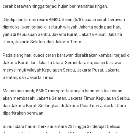
cerah berawan hingga terjadi hujan berintensitas ringan.
Ini:
Cerah
Dikutip dari laman resmi BMKG, Senin (5/8), cuaca cerah berawan
Berawan
diprediksi akan terjadi di seluruh wilayah Jakarta pada pagi hari,
Pagi
Hari,
yaitu di Kepulauan Seribu, Jakarta Barat, Jakarta Pusat, Jakarta
Hujan
Utara, Jakarta Selatan, dan Jakarta Timur.
Ringan
Malam
Pada siang hari, cuaca cerah berawan diprakirakan kembali terjadi di
Hari
Jakarta Barat dan Jakarta Utara. Sementara itu, cuaca berawan
menyelimuti wilayah Kepulauan Seribu, Jakarta Pusat, Jakarta
Selatan, dan Jakarta Timur.
Malam hari nanti, BMKG memprediksi hujan berintensitas ringan
akan membasahi Jakarta Selatan, Jakarta Timur, Kepulauan Seribu,
dan Jakarta Barat. Sedangkan di Jakarta Pusat dan Jakarta Utara
diperkirakan berawan.
Suhu udara hari ini berkisar antara 23 hingga 32 derajat Celsius