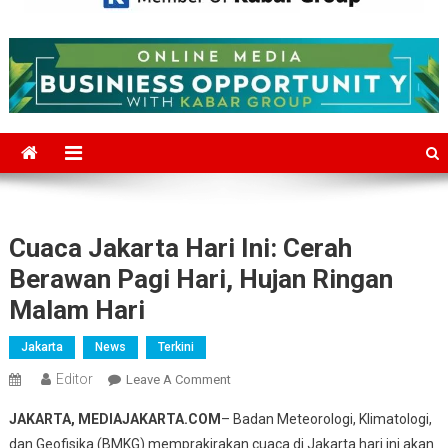
Mediajakarta.com
Situs Berita Jakarta Terkini
Cuaca Jakarta Hari Ini: Cerah
Berawan Pagi Hari, Hujan Ringan
Malam Hari
Jakarta
News
Terkini
Editor
On
Leave A Comment
Cuaca
JAKARTA, MEDIAJAKARTA.COM
– Badan Meteorologi, Klimatologi,
Jakarta
dan Geofisika (BMKG) memprakirakan cuaca di Jakarta hari ini akan
Hari