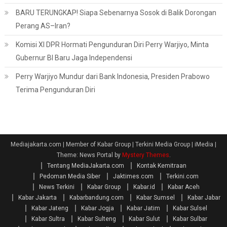
BARU TERUNGKAP! Siapa Sebenarnya Sosok di Balik Dorongan
Perang AS–Iran?
Komisi XI DPR Hormati Pengunduran Diri Perry Warjiyo, Minta
Gubernur BI Baru Jaga Independensi
Perry Warjiyo Mundur dari Bank Indonesia, Presiden Prabowo
Terima Pengunduran Diri
Mediajakarta.com | Member of Kabar Group | Terkini Media Group | iMedia
|
Theme: News Portal by
Mystery Themes
.
Tentang MediaJakarta.com
Kontak Kemitraan
Pedoman Media Siber
Jaktimes.com
Terkini.com
News Terkini
Kabar Group
Kabar.id
Kabar Aceh
Kabar Jakarta
Kabarbandung.com
Kabar Sumsel
Kabar Jabar
Kabar Jateng
Kabar Jogja
Kabar Jatim
Kabar Sulsel
Kabar Sultra
Kabar Sulteng
Kabar Sulut
Kabar Sulbar