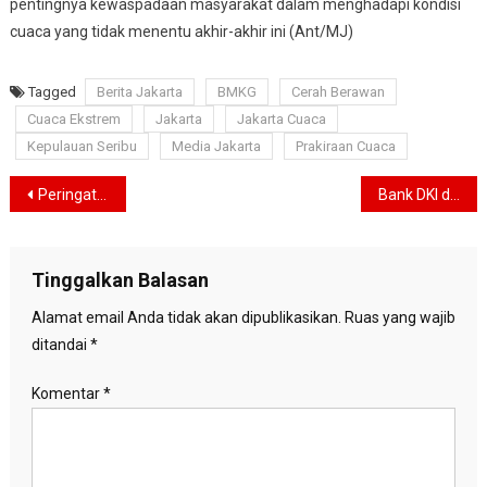
pentingnya kewaspadaan masyarakat dalam menghadapi kondisi
cuaca yang tidak menentu akhir-akhir ini (Ant/MJ)
Tagged
Berita Jakarta
BMKG
Cerah Berawan
Cuaca Ekstrem
Jakarta
Jakarta Cuaca
Kepulauan Seribu
Media Jakarta
Prakiraan Cuaca
Navigasi
Peringatan IQ Air: Udara Jakarta Kembali Tidak Sehat, Ini Rekomendasi Penting..
Bank DKI dan Muhammadiyah DKI Jakarta Jalin Kerjasama Perbankan Syariah
pos
Tinggalkan Balasan
Alamat email Anda tidak akan dipublikasikan.
Ruas yang wajib
ditandai
*
Komentar
*