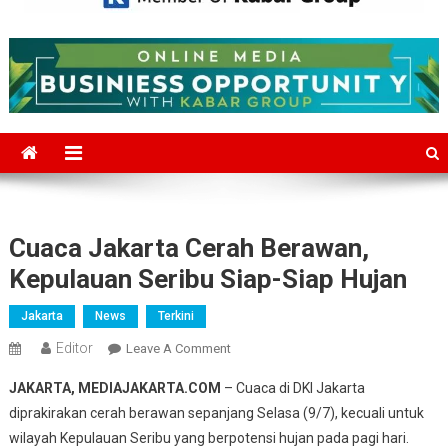
Mediajakarta.com
Situs Berita Jakarta Terkini
Cuaca Jakarta Cerah Berawan,
Kepulauan Seribu Siap-Siap Hujan
Jakarta
News
Terkini
Editor
On
Leave A Comment
Cuaca
JAKARTA, MEDIAJAKARTA.COM
– Cuaca di DKI Jakarta
Jakarta
diprakirakan cerah berawan sepanjang Selasa (9/7), kecuali untuk
Cerah
wilayah Kepulauan Seribu yang berpotensi hujan pada pagi hari.
Berawan,