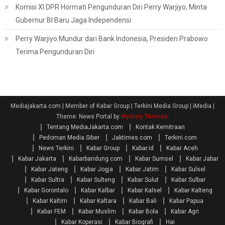
Komisi XI DPR Hormati Pengunduran Diri Perry Warjiyo, Minta
Gubernur BI Baru Jaga Independensi
Perry Warjiyo Mundur dari Bank Indonesia, Presiden Prabowo
Terima Pengunduran Diri
Mediajakarta.com | Member of Kabar Group | Terkini Media Group | iMedia
|
Theme: News Portal by
Mystery Themes
.
Tentang MediaJakarta.com
Kontak Kemitraan
Pedoman Media Siber
Jaktimes.com
Terkini.com
News Terkini
Kabar Group
Kabar.id
Kabar Aceh
Kabar Jakarta
Kabarbandung.com
Kabar Sumsel
Kabar Jabar
Kabar Jateng
Kabar Jogja
Kabar Jatim
Kabar Sulsel
Kabar Sultra
Kabar Sulteng
Kabar Sulut
Kabar Sulbar
Kabar Gorontalo
Kabar Kalbar
Kabar Kalsel
Kabar Kalteng
Kabar Kaltim
Kabar Kaltara
Kabar Bali
Kabar Papua
Kabar FEM
Kabar Muslim
Kabar Bola
Kabar Agri
Kabar Koperasi
Kabar Biografi
Hai