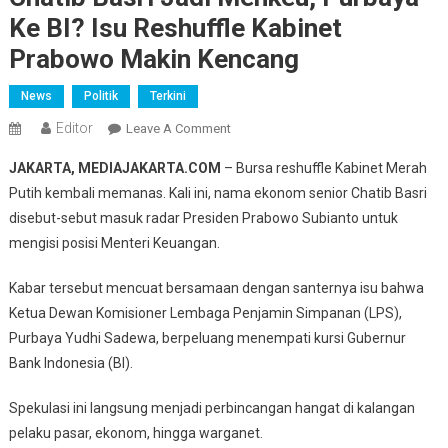
Ke BI? Isu Reshuffle Kabinet
Prabowo Makin Kencang
News
Politik
Terkini
Editor
On
Leave A Comment
Chatib
JAKARTA, MEDIAJAKARTA.COM
– Bursa reshuffle Kabinet Merah
Basri
Putih kembali memanas. Kali ini, nama ekonom senior Chatib Basri
Jadi
disebut-sebut masuk radar Presiden Prabowo Subianto untuk
Menkeu,
mengisi posisi Menteri Keuangan.
Purbaya
Ke
Kabar tersebut mencuat bersamaan dengan santernya isu bahwa
BI?
Isu
Ketua Dewan Komisioner Lembaga Penjamin Simpanan (LPS),
Reshuffle
Purbaya Yudhi Sadewa, berpeluang menempati kursi Gubernur
Kabinet
Bank Indonesia (BI).
Prabowo
Makin
Spekulasi ini langsung menjadi perbincangan hangat di kalangan
Kencang
pelaku pasar, ekonom, hingga warganet.