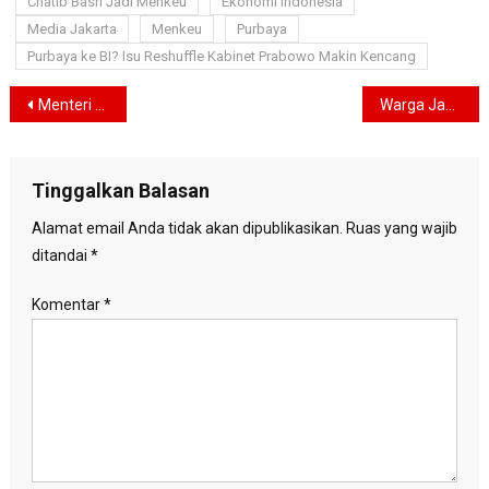
Chatib Basri Jadi Menkeu
Ekonomi Indonesia
Media Jakarta
Menkeu
Purbaya
Purbaya ke BI? Isu Reshuffle Kabinet Prabowo Makin Kencang
Navigasi
Menteri LH Target Tanam 2 Miliar Pohon, Greenpress Indonesia: 3 Juta Hektare Hutan yang Hilang Setara Berapa Miliar Pohon?
Warga Jaksel-Jakbar Siap-Siap! BMKG Ramal Hujan Ringan Turun Siang Hari
pos
Tinggalkan Balasan
Alamat email Anda tidak akan dipublikasikan.
Ruas yang wajib
ditandai
*
Komentar
*